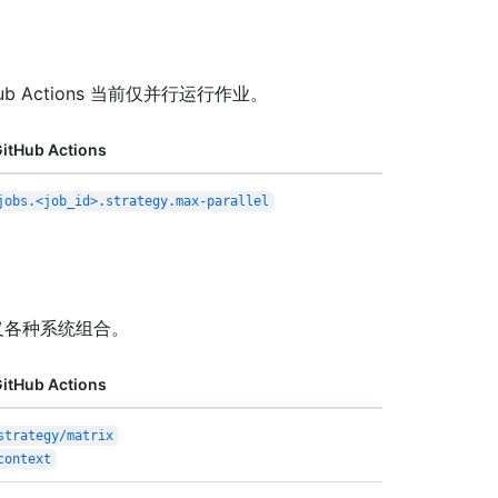
Hub Actions 当前仅并行运行作业。
itHub Actions
jobs.<job_id>.strategy.max-parallel
阵来定义各种系统组合。
itHub Actions
strategy/matrix
context