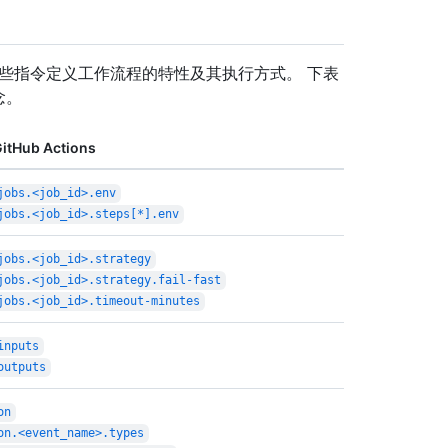
lines。 这些指令定义工作流程的特性及其执行方式。 下表
念。
itHub Actions
jobs.<job_id>.env
jobs.<job_id>.steps[*].env
jobs.<job_id>.strategy
jobs.<job_id>.strategy.fail-fast
jobs.<job_id>.timeout-minutes
inputs
outputs
on
on.<event_name>.types