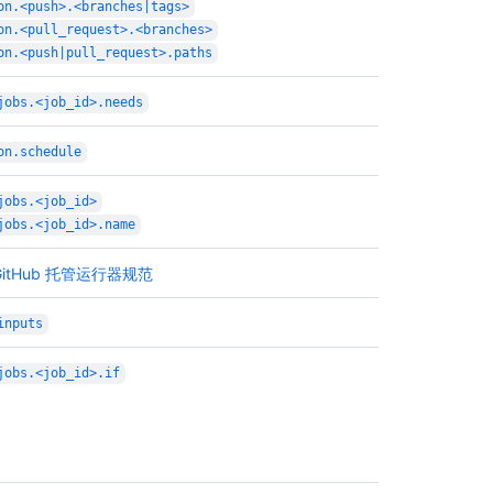
on.<push>.<branches|tags>
on.<pull_request>.<branches>
on.<push|pull_request>.paths
jobs.<job_id>.needs
on.schedule
jobs.<job_id>
jobs.<job_id>.name
GitHub 托管运行器规范
inputs
jobs.<job_id>.if