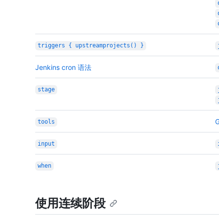
triggers { upstreamprojects() }
Jenkins cron 语法
stage
tools
input
when
使用连续阶段