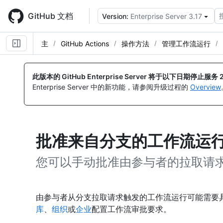
Skip
to
GitHub 文档
Version:
Enterprise Server 3.17
main
content
主
GitHub Actions
操作方法
管理工作流运行
此版本的 GitHub Enterprise Server 将于以下日期停止服务
Enterprise Server 中的新功能，请参阅升级过程的
Overview
批准来自分支的工作流运
您可以手动批准由参与者的拉取请
由参与者从分支拉取请求触发的工作流运行可能需要
库
、
组织
或
企业
配置工作流审批要求。