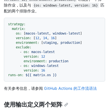
除作业，以及与
匹
{os: windows-latest, version: 16}
配的两个排除作业。
strategy:
matrix:
os:
 [
macos-latest
, 
windows-latest
]

version:
 [
12
, 
14
, 
16
]

environment:
 [
staging
, 
production
]

exclude:
-
os:
macos-latest
version:
12
environment:
production
-
os:
windows-latest
version:
16
runs-on:
${{
matrix.os
}}
有关参考信息，请参阅
GitHub Actions 的工作流语法
使用输出定义两个矩阵