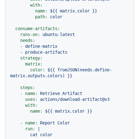
with:
name:
${{
matrix.color
}}
path:
color
consume-artifacts:
runs-on:
ubuntu-latest
needs:
-
define-matrix
-
produce-artifacts
strategy:
matrix:
color:
${{
fromJSON(needs.define-
matrix.outputs.colors)
}}
steps:
-
name:
Retrieve
Artifact
uses:
actions/download-artifact@v3
with:
name:
${{
matrix.color
}}
-
name:
Report
Color
run:
|
