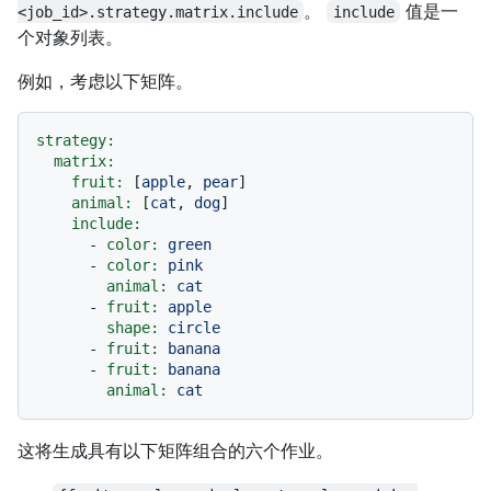
。
值是一
<job_id>.strategy.matrix.include
include
个对象列表。
例如，考虑以下矩阵。
strategy:
matrix:
fruit:
 [
apple
, 
pear
]

animal:
 [
cat
, 
dog
]

include:
-
color:
green
-
color:
pink
animal:
cat
-
fruit:
apple
shape:
circle
-
fruit:
banana
-
fruit:
banana
animal:
cat
这将生成具有以下矩阵组合的六个作业。