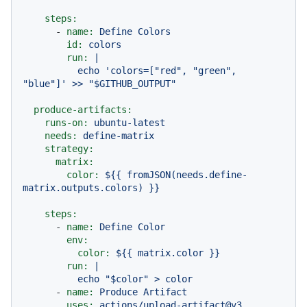
steps:
-
name:
Define
Colors
id:
colors
run:
|

          echo 'colors=["red", "green", 
produce-artifacts:
runs-on:
ubuntu-latest
needs:
define-matrix
strategy:
matrix:
color:
${{
fromJSON(needs.define-
matrix.outputs.colors)
}}
steps:
-
name:
Define
Color
env:
color:
${{
matrix.color
}}
run:
|

-
name:
Produce
Artifact
uses:
actions/upload-artifact@v3