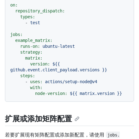
on:
repository_dispatch:
types:
-
test
jobs:
example_matrix:
runs-on:
ubuntu-latest
strategy:
matrix:
version:
${{
github.event.client_payload.versions
}}
steps:
-
uses:
actions/setup-node@v4
with:
node-version:
${{
matrix.version
}}
扩展或添加矩阵配置
若要扩展现有矩阵配置或添加新配置，请使用
jobs.