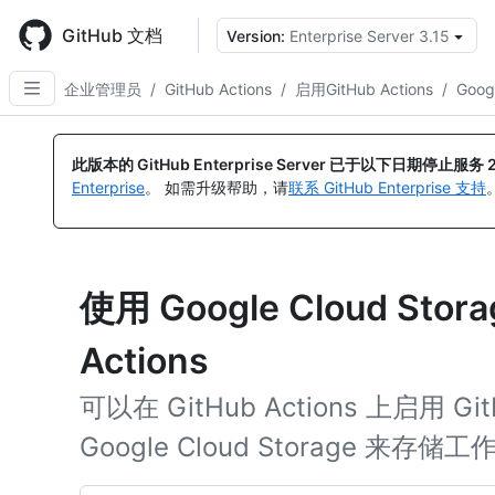
Skip
to
GitHub 文档
Version:
Enterprise Server 3.15
main
content
企业管理员
/
GitHub Actions
/
启用GitHub Actions
/
Goo
此版本的 GitHub Enterprise Server 已于以下日期停止服务
Enterprise
。 如需升级帮助，请
联系 GitHub Enterprise 支持
使用 Google Cloud Stor
Actions
可以在 GitHub Actions 上启用 Git
Google Cloud Storage 来