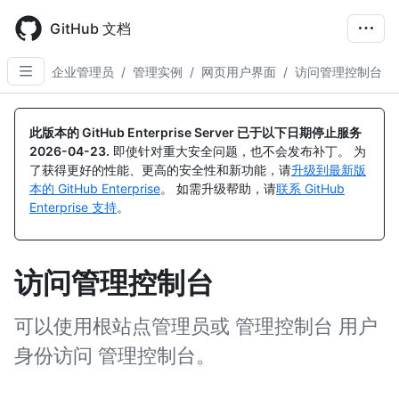
Skip
to
GitHub 文档
main
content
企业管理员
/
管理实例
/
网页用户界面
/
访问管理控制台
此版本的 GitHub Enterprise Server 已于以下日期停止服务
2026-04-23
.
即使针对重大安全问题，也不会发布补丁。 为
了获得更好的性能、更高的安全性和新功能，请
升级到最新版
本的 GitHub Enterprise
。 如需升级帮助，请
联系 GitHub
Enterprise 支持
。
访问管理控制台
可以使用根站点管理员或 管理控制台 用户
身份访问 管理控制台。