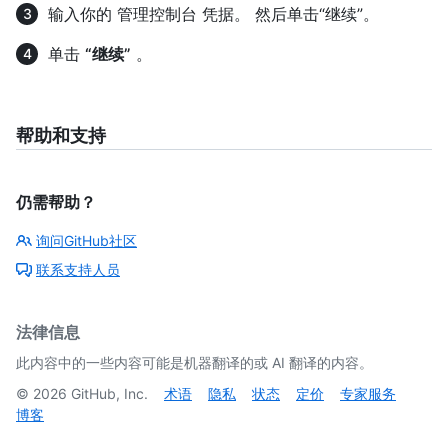
输入你的 管理控制台 凭据。 然后单击“继续”。
单击
“继续”
。
帮助和支持
仍需帮助？
询问GitHub社区
联系支持人员
法律信息
此内容中的一些内容可能是机器翻译的或 AI 翻译的内容。
©
2026
GitHub, Inc.
术语
隐私
状态
定价
专家服务
博客