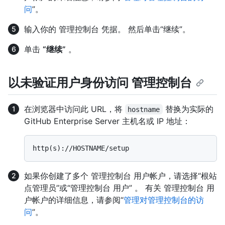
问
”。
输入你的 管理控制台 凭据。 然后单击“继续”。
单击
“继续”
。
以未验证用户身份访问 管理控制台
在浏览器中访问此 URL，将
替换为实际的
hostname
GitHub Enterprise Server 主机名或 IP 地址：
如果你创建了多个 管理控制台 用户帐户，请选择“根站
点管理员”或“管理控制台 用户” 。 有关 管理控制台 用
户帐户的详细信息，请参阅“
管理对管理控制台的访
问
”。