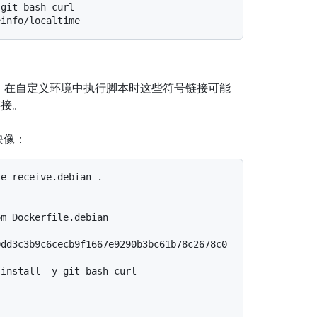
 git bash curl
einfo/localtime
除，在自定义环境中执行脚本时这些符号链接可能
链接。
映像：
re-receive.debian .
om Dockerfile.debian
0dd3c3b9c6cecb9f1667e9290b3bc61b78c2678c0
 install -y git bash curl