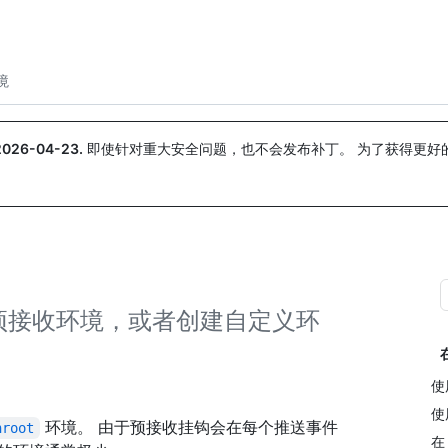
搜索或询问
Copilot
境
2026-04-23
.
即使针对重大安全问题，也不会发布补丁。 为了获得更好
。
预接收环境，或者创建自定义环
使
使
环境。 由于预接收挂钩会在每个推送事件
hroot
在