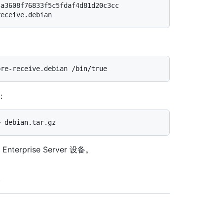
4a3608f76833f5c5fdaf4d81d20c3cc
receive.debian
：
terprise Server 设备。