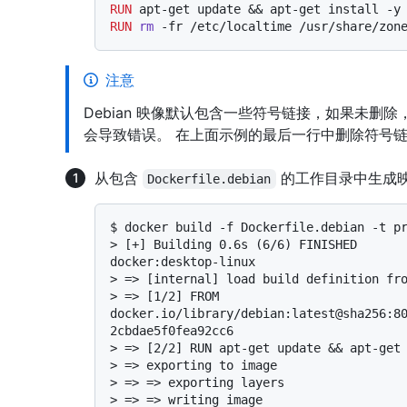
RUN
 apt-get update && apt-get install -y
RUN
rm
 -fr /etc/localtime /usr/share/zon
注意
Debian 映像默认包含一些符号链接，如果未删
会导致错误。 在上面示例的最后一行中删除符号
从包含
的工作目录中生成
Dockerfile.debian
$ 
docker build -f Dockerfile.debian -t p
> 
[+] Building 0.6s (6/6) FINISHED                                                                   
docker:desktop-linux
> 
=> [internal] load build definition fr
> 
=> [1/2] FROM 
docker.io/library/debian:latest@sha256:8
2cbdae5f0fea92cc6
> 
=> [2/2] RUN apt-get update && apt-get
> 
=> exporting to image
> 
=> => exporting layers
> 
=> => writing image 