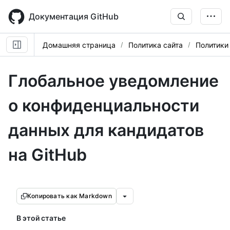
Skip
to
Документация GitHub
main
content
Домашняя страница
Политика сайта
Политики
Глобальное уведомление
о конфиденциальности
данных для кандидатов
на GitHub
Копировать как Markdown
В этой статье