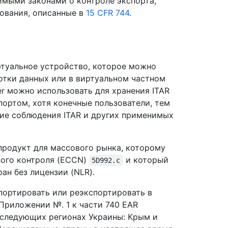
имыми законами о контроле экспорта,
ования, описанные в
15 CFR 744
.
иртуальное устройство, которое можно
отки данных или в виртуальном частном
ver можно использовать для хранения ITAR
ортом, хотя конечные пользователи, тем
ние соблюдения ITAR и других применимых
 продукт для массового рынка, которому
ного контроля (ECCN)
и который
5D992.c
ан без лицензии (NLR).
кспортировать или реэкспортировать в
 Приложении №. 1 к части 740 EAR
 следующих регионах Украины: Крым и