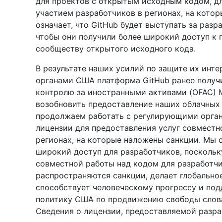
для проектов с открытым исходным кодом, д
участием разработчиков в регионах, на кото
означает, что GitHub будет выступать за раз
чтобы они получили более широкий доступ к 
сообществу открытого исходного кода.
В результате наших усилий по защите их инт
органами США платформа GitHub ранее получ
контролю за иностранными активами (OFAC)
возобновить предоставление наших облачных 
продолжаем работать с регулирующими орган
лицензии для предоставления услуг совместн
регионах, на которые наложены санкции. Мы 
широкий доступ для разработчиков, поскольку
совместной работы над кодом для разработчи
распространяются санкции, делает глобально
способствует человеческому прогрессу и п
политику США по продвижению свободы слова
Сведения о лицензии, предоставляемой разра