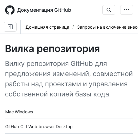
Skip
to
Документация GitHub
main
content
Домашняя страница
Запросы на включение вне
Вилка репозитория
Вилку репозитория GitHub для
предложения изменений, совместной
работы над проектами и управления
собственной копией базы кода.
Platform navigation
Mac
Windows
Tool navigation
GitHub CLI
Web browser
Desktop