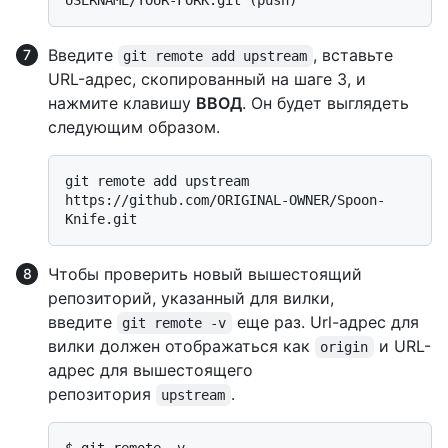
Введите
, вставьте
git remote add upstream
URL-адрес, скопированный на шаге 3, и
нажмите клавишу
ВВОД
. Он будет выглядеть
следующим образом.
git remote add upstream 
https://github.com/ORIGINAL-OWNER/Spoon-
Чтобы проверить новый вышестоящий
репозиторий, указанный для вилки,
введите
еще раз. Url-адрес для
git remote -v
вилки должен отображаться как
и URL-
origin
адрес для вышестоящего
репозитория
.
upstream
$ 
git remote -v