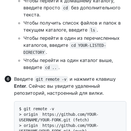
Чтобы перейти к домашнему каталогу,
введите просто
без дополнительного
cd
текста.
Чтобы получить список файлов и папок в
текущем каталоге, введите
.
ls
Чтобы перейти в один из перечисленных
каталогов, введите
cd YOUR-LISTED-
.
DIRECTORY
Чтобы перейти на один каталог выше,
введите
.
cd ..
Введите
и нажмите клавишу
git remote -v
Enter
. Сейчас вы увидите удаленный
репозиторий, настроенный для вилки.
$ 
git remote -v
> 
origin  https://github.com/YOUR-
USERNAME/YOUR-FORK.git (fetch)
> 
origin  https://github.com/YOUR-
USERNAME/YOUR-FORK.git (push)