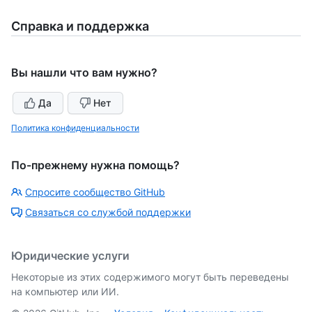
Справка и поддержка
Вы нашли что вам нужно?
Да
Нет
Политика конфиденциальности
По-прежнему нужна помощь?
Спросите сообщество GitHub
Связаться со службой поддержки
Юридические услуги
Некоторые из этих содержимого могут быть переведены
на компьютер или ИИ.