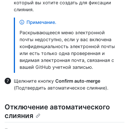
который вы хотите создать для фиксации
слияния.
Примечание.
Раскрывающееся меню электронной
почты недоступно, если у вас включена
конфиденциальность электронной почты
или есть только одна проверенная и
видимая электронная почта, связанная с
вашей GitHub учетной записью.
Щелкните кнопку
Confirm auto-merge
(Подтвердить автоматическое слияние).
Отключение автоматического
слияния