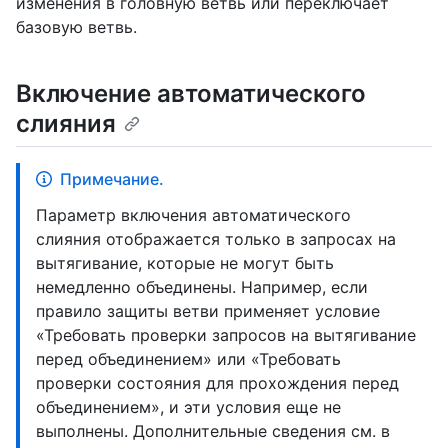
изменения в головную ветвь или переключает
базовую ветвь.
Включение автоматического
слияния
Примечание.
Параметр включения автоматического
слияния отображается только в запросах на
вытягивание, которые не могут быть
немедленно объединены. Например, если
правило защиты ветви применяет условие
«Требовать проверки запросов на вытягивание
перед объединением» или «Требовать
проверки состояния для прохождения перед
объединением», и эти условия еще не
выполнены. Дополнительные сведения см. в