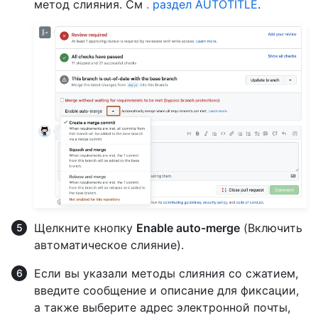
метод слияния. См
. раздел AUTOTITLE
.
Щелкните кнопку
Enable auto-merge
(Включить
автоматическое слияние).
Если вы указали методы слияния со сжатием,
введите сообщение и описание для фиксации,
а также выберите адрес электронной почты,