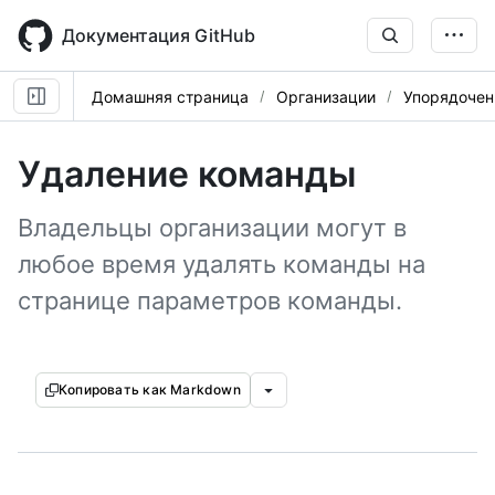
Skip
to
Документация GitHub
main
content
Домашняя страница
Организации
Упорядочен
Удаление команды
Владельцы организации могут в
любое время удалять команды на
странице параметров команды.
Копировать как Markdown