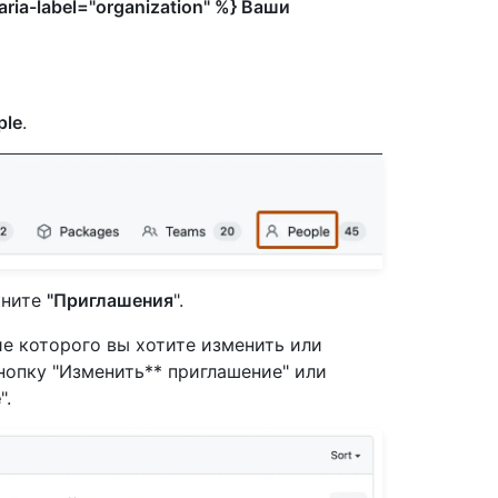
aria-label="organization" %} Ваши
ple
.
кните
"Приглашения
".
е которого вы хотите изменить или
кнопку "Изменить** приглашение" или
е
".