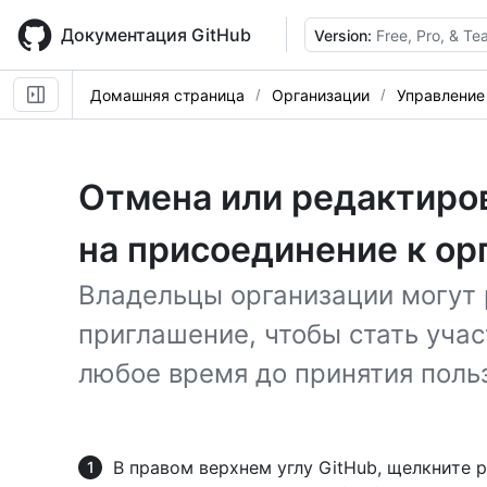
Skip
to
Документация GitHub
Version:
Free, Pro, & T
main
content
Домашняя страница
Организации
Управление
Отмена или редактиро
на присоединение к ор
Владельцы организации могут 
приглашение, чтобы стать уча
любое время до принятия поль
В правом верхнем углу GitHub, щелкните 