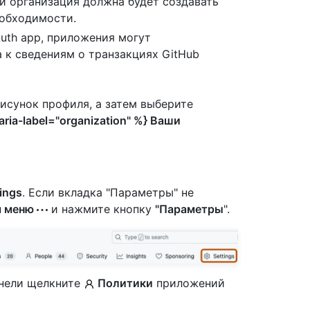
 и организация должна будет создавать
еобходимости.
uth app, приложения могут
 к сведениям о транзакциях GitHub
рисунок профиля, а затем выберите
aria-label="organization" %} Ваши
ings
. Если вкладка "Параметры" не
я меню
и нажмите кнопку
"Параметры
".
анели щелкните
Политики
приложений