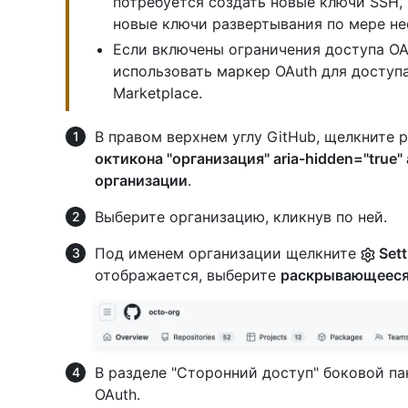
потребуется создать новые ключи SSH,
новые ключи развертывания по мере н
Если включены ограничения доступа OA
использовать маркер OAuth для доступа
Marketplace.
В правом верхнем углу GitHub, щелкните 
октикона "организация" aria-hidden="true" 
организации
.
Выберите организацию, кликнув по ней.
Под именем организации щелкните
Sett
отображается, выберите
раскрывающеес
В разделе "Сторонний доступ" боковой п
OAuth.