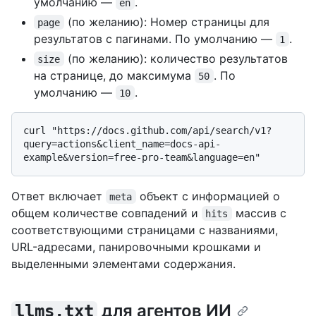
умолчанию —
.
en
(по желанию): Номер страницы для
page
результатов с пагинами. По умолчанию —
.
1
(по желанию): количество результатов
size
на странице, до максимума
. По
50
умолчанию —
.
10
curl "https://docs.github.com/api/search/v1?
query=actions&client_name=docs-api-
Ответ включает
объект с информацией о
meta
общем количестве совпадений и
массив с
hits
соответствующими страницами с названиями,
URL-адресами, панировочными крошками и
выделенными элементами содержания.
для агентов ИИ
llms.txt