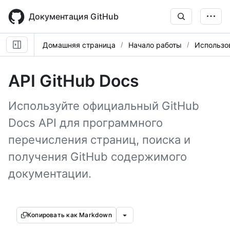
Skip
to
Документация GitHub
main
content
Домашняя страница
Начало работы
Использо
API GitHub Docs
Используйте официальный GitHub
Docs API для программного
перечисления страниц, поиска и
получения GitHub содержимого
документации.
Копировать как Markdown