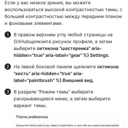
Если у вас низкое зрение, вы можете
воспользоваться высокой контрастностью темы, с
большей контрастностью между передним планом
и фоновыми элементами.
В правом верхнем углу любой страницы на
GitHubщелкните рисунок профиля, а затем
выберите
октикона "шестеренка" aria-
hidden="true" aria-label="gear" %} Settings
.
На левой боковой панели щелкните
октикона
"кисть" aria-hidden="true" aria-
label="paintbrush" %} Внешний вид
.
В разделе "Режим темы" выберите
раскрывающееся меню, а затем выберите
вариант темы.