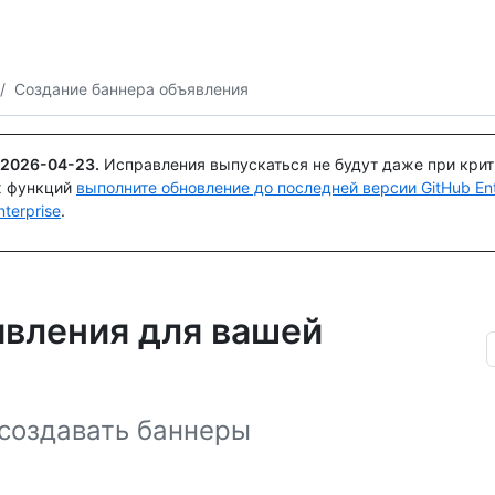
Поискайте или спросите
Copilot
/
Создание баннера объявления
2026-04-23
.
Исправления выпускаться не будут даже при кри
х функций
выполните обновление до последней версии GitHub Ente
terprise
.
явления для вашей
создавать баннеры