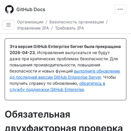
Skip
to
GitHub Docs
main
content
Организации
/
Безопасность организации
/
Управление 2FA
/
Требовать 2FA
Эта версия GitHub Enterprise Server была прекращена
2026-04-23
.
Исправления выпускаться не будут
даже при критических проблемах безопасности. Для
повышения производительности, повышения
безопасности и новых функций
выполните обновление
до последней версии GitHub Enterprise Server
. Чтобы
получить справку по обновлению,
обратитесь в
службу поддержки GitHub Enterprise
.
Обязательная
двухфакторная проверка