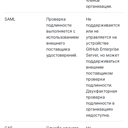
членов
организации.
SAML
Проверка
Не
подлинности
поддерживается
выполняется с
или не
использованием
управляется на
внешнего
устройстве
поставщика
GitHub Enterprise
удостоверений.
Server, но может
поддерживаться
внешним
поставщиком
проверки
подлинности.
Двухфакторная
проверка
подлинности в
организациях
недоступна.
CAS
Служба единого
Не