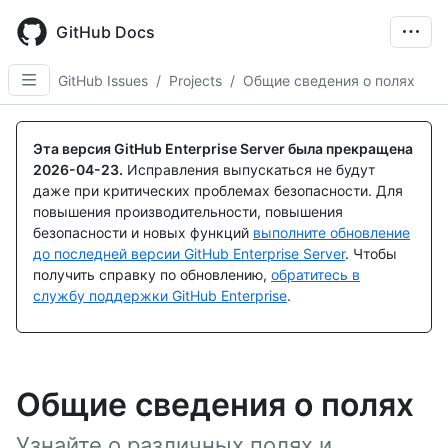
Skip
to
GitHub Docs
main
content
GitHub Issues
/
Projects
/
Общие сведения о полях
Эта версия GitHub Enterprise Server была прекращена
2026-04-23
.
Исправления выпускаться не будут
даже при критических проблемах безопасности. Для
повышения производительности, повышения
безопасности и новых функций
выполните обновление
до последней версии GitHub Enterprise Server
. Чтобы
получить справку по обновлению,
обратитесь в
службу поддержки GitHub Enterprise
.
Общие сведения о полях
Узнайте о различных полях и