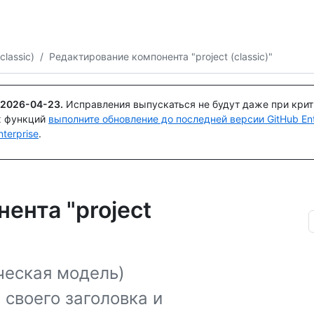
Поискайте или спросите
Copilot
classic)
/
Редактирование компонента "project (classic)"
2026-04-23
.
Исправления выпускаться не будут даже при кри
х функций
выполните обновление до последней версии GitHub Ente
terprise
.
ента "project
ческая модель)
своего заголовка и