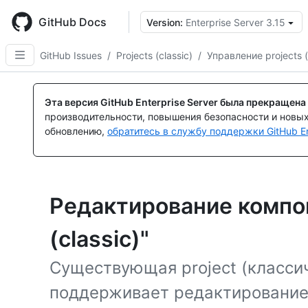
Skip
to
GitHub Docs
Version:
Enterprise Server 3.15
main
content
GitHub Issues
/
Projects (classic)
/
Управление projects (
Эта версия GitHub Enterprise Server была прекращена
производительности, повышения безопасности и новы
обновлению,
обратитесь в службу поддержки GitHub En
Редактирование компон
(classic)"
Существующая project (класси
поддерживает редактирование 