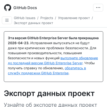
Skip
to
GitHub Docs
main
content
GitHub Issues
/
Projects
/
Управление проект
/
Экспорт данных проект
Эта версия GitHub Enterprise Server была прекращена
2026-04-23
.
Исправления выпускаться не будут
даже при критических проблемах безопасности. Для
повышения производительности, повышения
безопасности и новых функций
выполните обновление
до последней версии GitHub Enterprise Server
. Чтобы
получить справку по обновлению,
обратитесь в
службу поддержки GitHub Enterprise
.
Экспорт данных проект
Узнайте об экспорте данных проект