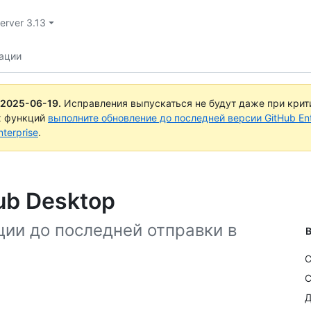
Server 3.13
ации
2025-06-19
.
Исправления выпускаться не будут даже при крит
х функций
выполните обновление до последней версии GitHub Ente
terprise
.
ub Desktop
ции до последней отправки в
В
С
С
Д