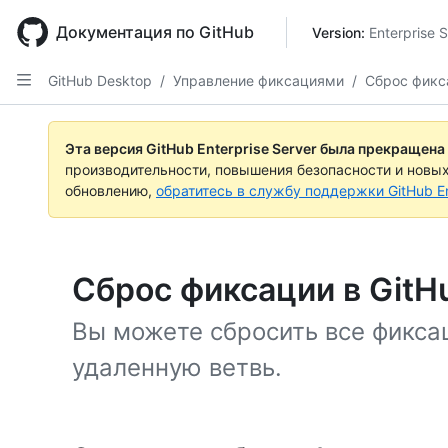
Skip
to
Документация по GitHub
Version: 
Enterprise 
main
content
GitHub Desktop
/
Управление фиксациями
/
Сброс фикс
Эта версия GitHub Enterprise Server была прекращена
производительности, повышения безопасности и новы
обновлению,
обратитесь в службу поддержки GitHub En
Сброс фиксации в GitH
Вы можете сбросить все фикса
удаленную ветвь.