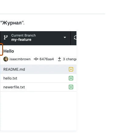
у
"Журнал
".