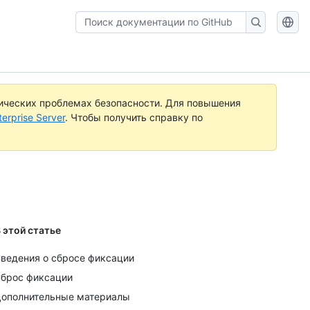
Поиск
документации
по
GitHub
ических проблемах безопасности. Для повышения
rprise Server
. Чтобы получить справку по
 этой статье
ведения о сбросе фиксации
брос фиксации
ополнительные материалы