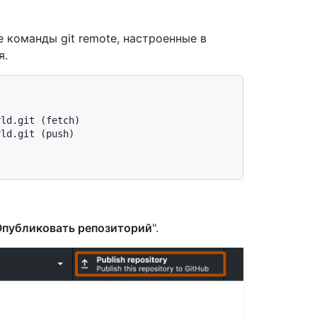
 команды git remote, настроенные в
я.
rld.git (fetch)
rld.git (push)
Опубликовать репозиторий
".