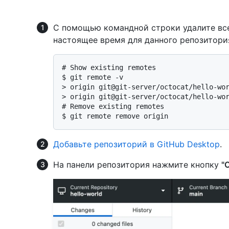
С помощью командной строки удалите все
настоящее время для данного репозитори
# 
Show existing remotes
$ 
git remote -v
> 
origin git@git-server/octocat/hello-wo
> 
origin git@git-server/octocat/hello-wo
# 
Remove existing remotes
$ 
git remote remove origin
Добавьте репозиторий в GitHub Desktop
.
На панели репозитория нажмите кнопку
"