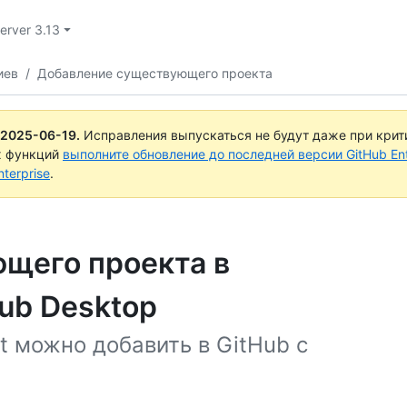
Server 3.13
иев
/
Добавление существующего проекта
2025-06-19
.
Исправления выпускаться не будут даже при крит
х функций
выполните обновление до последней версии GitHub Ente
terprise
.
щего проекта в
ub Desktop
 можно добавить в GitHub с