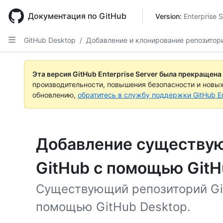
Skip
to
Документация по GitHub
Version: 
Enterprise 
main
content
GitHub Desktop
/
Добавление и клонирование репозитор
Эта версия GitHub Enterprise Server была прекращена
производительности, повышения безопасности и новы
обновлению,
обратитесь в службу поддержки GitHub En
Добавление существую
GitHub с помощью GitH
Существующий репозиторий Git
помощью GitHub Desktop.