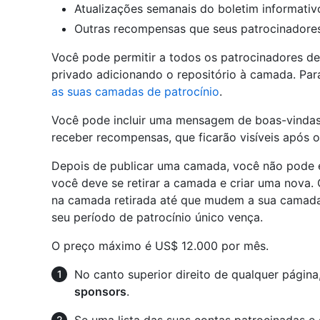
Atualizações semanais do boletim informativ
Outras recompensas que seus patrocinadore
Você pode permitir a todos os patrocinadores d
privado adicionando o repositório à camada. Par
as suas camadas de patrocínio
.
Você pode incluir uma mensagem de boas-vinda
receber recompensas, que ficarão visíveis após 
Depois de publicar uma camada, você não pode e
você deve se retirar a camada e criar uma nova.
na camada retirada até que mudem a sua camada 
seu período de patrocínio único vença.
O preço máximo é US$ 12.000 por mês.
No canto superior direito de qualquer página
sponsors
.
Se uma lista das suas contas patrocinadas e q