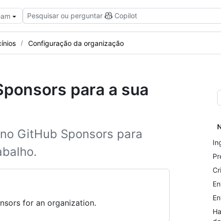
Pesquisar ou perguntar
Copilot
Team
ínios
Configuração da organização
Sponsors para a sua
N
 no GitHub Sponsors para
In
abalho.
Pr
Cr
En
En
sors for an organization.
Ha