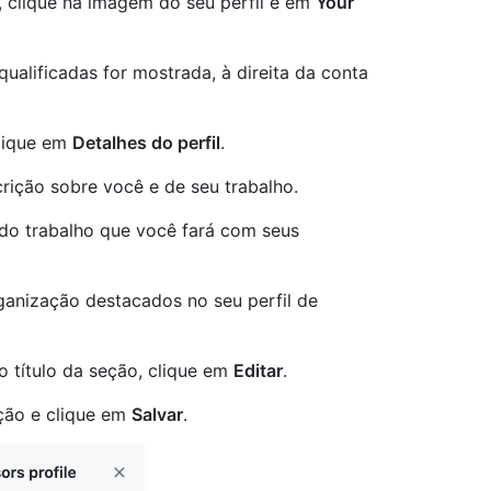
, clique na imagem do seu perfil e em
Your
ualificadas for mostrada, à direita da conta
clique em
Detalhes do perfil
.
rição sobre você e de seu trabalho.
 do trabalho que você fará com seus
ganização destacados no seu perfil de
o título da seção, clique em
Editar
.
ção e clique em
Salvar
.