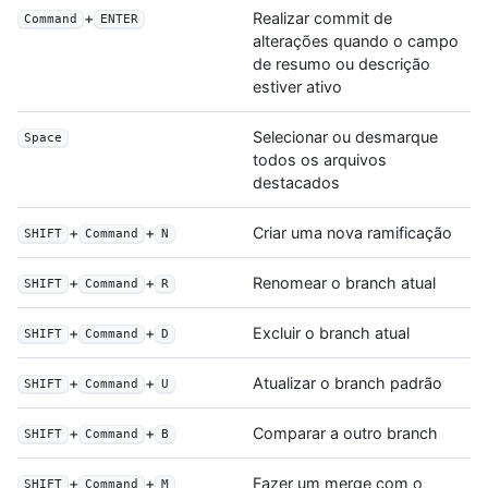
+
Realizar commit de
Command
ENTER
alterações quando o campo
de resumo ou descrição
estiver ativo
Selecionar ou desmarque
Space
todos os arquivos
destacados
+
+
Criar uma nova ramificação
SHIFT
Command
N
+
+
Renomear o branch atual
SHIFT
Command
R
+
+
Excluir o branch atual
SHIFT
Command
D
+
+
Atualizar o branch padrão
SHIFT
Command
U
+
+
Comparar a outro branch
SHIFT
Command
B
+
+
Fazer um merge com o
SHIFT
Command
M