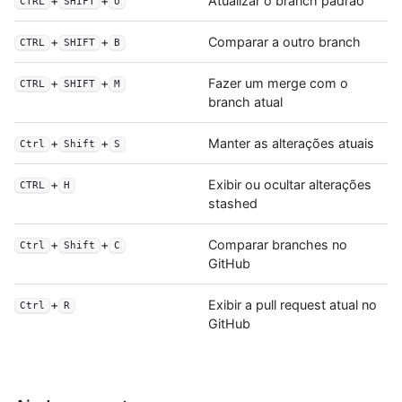
+
+
Atualizar o branch padrão
CTRL
SHIFT
U
+
+
Comparar a outro branch
CTRL
SHIFT
B
+
+
Fazer um merge com o
CTRL
SHIFT
M
branch atual
+
+
Manter as alterações atuais
Ctrl
Shift
S
+
Exibir ou ocultar alterações
CTRL
H
stashed
+
+
Comparar branches no
Ctrl
Shift
C
GitHub
+
Exibir a pull request atual no
Ctrl
R
GitHub