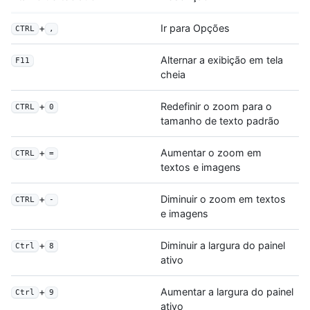
+
Ir para Opções
CTRL
,
Alternar a exibição em tela
F11
cheia
+
Redefinir o zoom para o
CTRL
0
tamanho de texto padrão
+
Aumentar o zoom em
CTRL
=
textos e imagens
+
Diminuir o zoom em textos
CTRL
-
e imagens
+
Diminuir a largura do painel
Ctrl
8
ativo
+
Aumentar a largura do painel
Ctrl
9
ativo