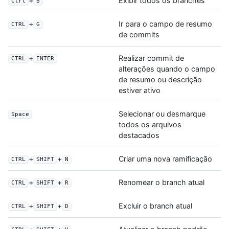
+
Exibir todos os branches
Ctrl
B
+
Ir para o campo de resumo
CTRL
G
de commits
+
Realizar commit de
CTRL
ENTER
alterações quando o campo
de resumo ou descrição
estiver ativo
Selecionar ou desmarque
Space
todos os arquivos
destacados
+
+
Criar uma nova ramificação
CTRL
SHIFT
N
+
+
Renomear o branch atual
CTRL
SHIFT
R
+
+
Excluir o branch atual
CTRL
SHIFT
D