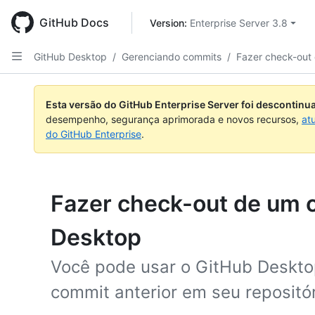
Skip
to
GitHub Docs
Version: 
Enterprise Server 3.8
main
content
GitHub Desktop
/
Gerenciando commits
/
Fazer check-out
Esta versão do GitHub Enterprise Server foi descontin
desempenho, segurança aprimorada e novos recursos,
at
do GitHub Enterprise
.
Fazer check-out de um 
Desktop
Você pode usar o GitHub Deskto
commit anterior em seu repositór