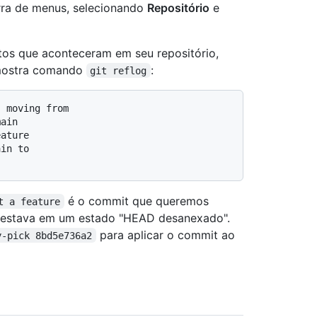
ra de menus, selecionando
Repositório
e
ntos que aconteceram em seu repositório,
amostra comando
:
git reflog
 moving from 
ain

ature

in to 
é o commit que queremos
t a feature
rio estava em um estado "HEAD desanexado".
para aplicar o commit ao
y-pick 8bd5e736a2