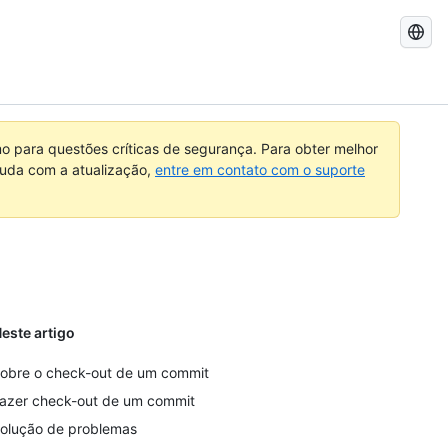
Pesquisar
no
GitHub
 para questões críticas de segurança. Para obter melhor
ajuda com a atualização,
entre em contato com o suporte
este artigo
obre o check-out de um commit
azer check-out de um commit
olução de problemas