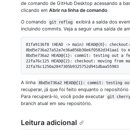
de comando de GitHub Desktop acessando a bar
clicando em
Abrir na linha de comando
.
O comando
exibirá a saída dos eve
git reflog
incluindo commits. Veja a seguir uma saída de 
81fa9136f8 (HEAD -> main) HEAD@{0}: checkout:
8bd5e736a27a52a7e36a856b30e6f0582d341aa1 to m
8bd5e736a2 HEAD@{1}: commit: testing out a fe
22fa76c125 HEAD@{2}: checkout: moving from ma
A linha
8bd5e736a2 HEAD@{1}: commit: testing ou
recuperar, já que foi feito enquanto o repositó
Para recuperá-lo, você pode executar
git cherr
branch atual em seu repositório.
Leitura adicional