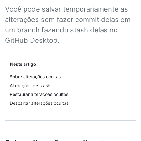
Você pode salvar temporariamente as
alterações sem fazer commit delas em
um branch fazendo stash delas no
GitHub Desktop.
Neste artigo
Sobre alterações ocultas
Alterações de stash
Restaurar alterações ocultas
Descartar alterações ocultas