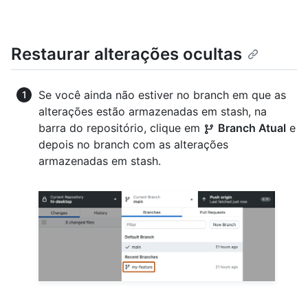
Restaurar alterações ocultas
Se você ainda não estiver no branch em que as
alterações estão armazenadas em stash, na
barra do repositório, clique em
Branch Atual
e
depois no branch com as alterações
armazenadas em stash.