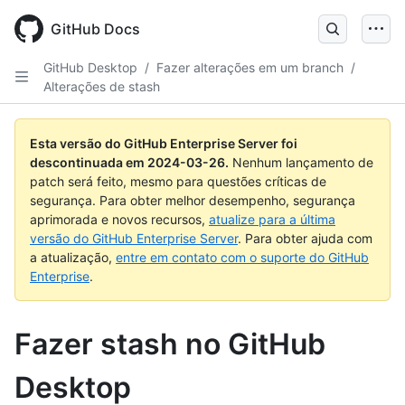
Skip
to
GitHub Docs
main
content
GitHub Desktop
/
Fazer alterações em um branch
/
Alterações de stash
Esta versão do GitHub Enterprise Server foi
descontinuada em
2024-03-26
.
Nenhum lançamento de
patch será feito, mesmo para questões críticas de
segurança. Para obter melhor desempenho, segurança
aprimorada e novos recursos,
atualize para a última
versão do GitHub Enterprise Server
. Para obter ajuda com
a atualização,
entre em contato com o suporte do GitHub
Enterprise
.
Fazer stash no GitHub
Desktop