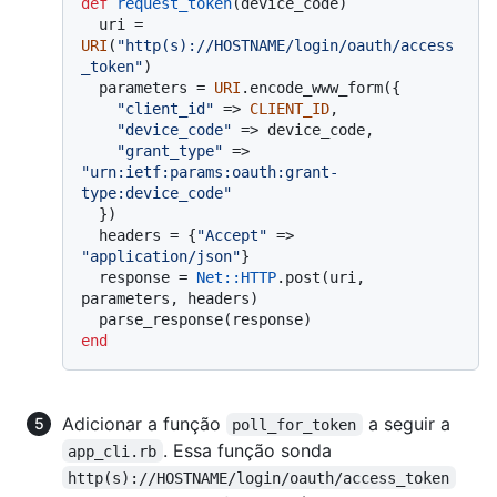
def
request_token
(
device_code
)

  uri = 
URI
(
"http(s)://HOSTNAME/login/oauth/access
_token"
)

  parameters = 
URI
.encode_www_form({

"client_id"
 => 
CLIENT_ID
,

"device_code"
 => device_code,

"grant_type"
 => 
"urn:ietf:params:oauth:grant-
type:device_code"
  })

  headers = {
"Accept"
 => 
"application/json"
}

  response = 
Net
:
:HTTP
.post(uri, 
parameters, headers)

end
Adicionar a função
a seguir a
poll_for_token
. Essa função sonda
app_cli.rb
http(s)://HOSTNAME/login/oauth/access_token