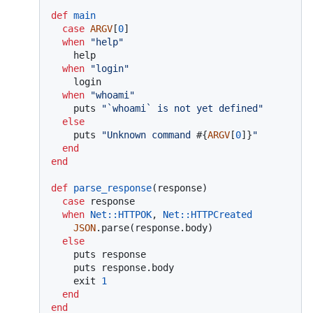
def
main
case
ARGV
[
0
]

when
"help"
    help

when
"login"
    login

when
"whoami"
    puts 
"`whoami` is not yet defined"
else
    puts 
"Unknown command 
#{
ARGV
[
0
]}
"
end
end
def
parse_response
(
response
)

case
 response

when
Net
:
:HTTPOK
, 
Net
:
:HTTPCreated
JSON
.parse(response.body)

else
    puts response

    puts response.body

    exit 
1
end
end