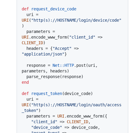
def
request_device_code
  uri = 
URI
(
"http(s)://HOSTNAME/login/device/code"
)

  parameters = 
URI
.encode_www_form(
"client_id"
 => 
CLIENT_ID
)

  headers = {
"Accept"
 => 
"application/json"
}

  response = 
Net
:
:HTTP
.post(uri, 
parameters, headers)

end
def
request_token
(
device_code
)

  uri = 
URI
(
"http(s)://HOSTNAME/login/oauth/access
_token"
)

  parameters = 
URI
.encode_www_form({

"client_id"
 => 
CLIENT_ID
,

"device_code"
 => device_code,

"grant_type"
 => 