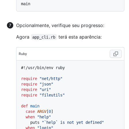
Opcionalmente, verifique seu progresso:
Agora
terá esta aparência:
app_cli.rb
Ruby
#!/usr/bin/env ruby
require
"net/http"
require
"json"
require
"uri"
require
"fileutils"
def
main
case
ARGV
[
0
]

when
"help"
    puts 
"`help` is not yet defined"
when
"login"