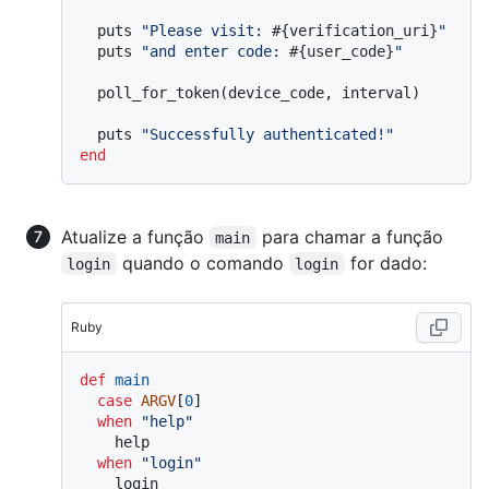
  puts 
"Please visit: 
#{verification_uri}
"
  puts 
"and enter code: 
#{user_code}
"
  poll_for_token(device_code, interval)

  puts 
"Successfully authenticated!"
end
Atualize a função
para chamar a função
main
quando o comando
for dado:
login
login
Ruby
def
main
case
ARGV
[
0
]

when
"help"
    help

when
"login"
    login
