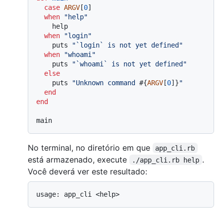
case
ARGV
[
0
]

when
"help"
    help

when
"login"
    puts 
"`login` is not yet defined"
when
"whoami"
    puts 
"`whoami` is not yet defined"
else
    puts 
"Unknown command 
#{
ARGV
[
0
]}
"
end
end
No terminal, no diretório em que
app_cli.rb
está armazenado, execute
.
./app_cli.rb help
Você deverá ver este resultado: