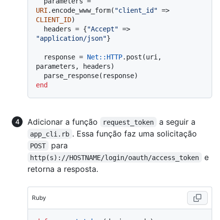
  parameters = 
URI
.encode_www_form(
"client_id"
 => 
CLIENT_ID
)

  headers = {
"Accept"
 => 
"application/json"
}

  response = 
Net
:
:HTTP
.post(uri, 
parameters, headers)

end
Adicionar a função
a seguir a
request_token
. Essa função faz uma solicitação
app_cli.rb
para
POST
e
http(s)://HOSTNAME/login/oauth/access_token
retorna a resposta.
Ruby