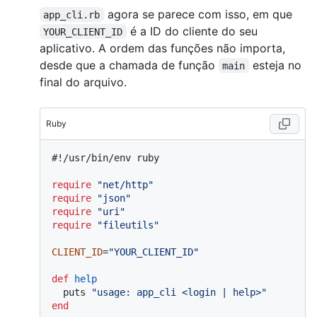
agora se parece com isso, em que
app_cli.rb
é a ID do cliente do seu
YOUR_CLIENT_ID
aplicativo. A ordem das funções não importa,
desde que a chamada de função
esteja no
main
final do arquivo.
Ruby
#!/usr/bin/env ruby
require
"net/http"
require
"json"
require
"uri"
require
"fileutils"
CLIENT_ID
=
"YOUR_CLIENT_ID"
def
help
  puts 
"usage: app_cli <login | help>"
end