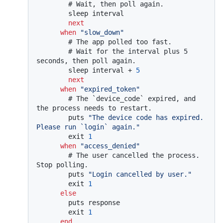
# Wait, then poll again.
        sleep interval

next
when
"slow_down"
# The app polled too fast.
# Wait for the interval plus 5 
seconds, then poll again.
        sleep interval + 
5
next
when
"expired_token"
# The `device_code` expired, and 
the process needs to restart.
        puts 
"The device code has expired. 
Please run `login` again."
        exit 
1
when
"access_denied"
# The user cancelled the process. 
Stop polling.
        puts 
"Login cancelled by user."
        exit 
1
else
        puts response

        exit 
1
end