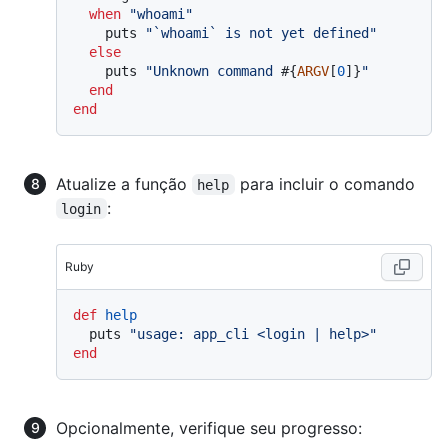
when
"whoami"
    puts 
"`whoami` is not yet defined"
else
    puts 
"Unknown command 
#{
ARGV
[
0
]}
"
end
end
Atualize a função
para incluir o comando
help
:
login
Ruby
def
help
  puts 
"usage: app_cli <login | help>"
end
Opcionalmente, verifique seu progresso: