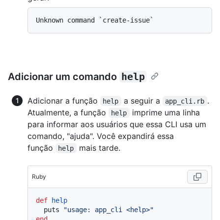
Adicionar um comando
help
Adicionar a função
a seguir a
.
help
app_cli.rb
Atualmente, a função
imprime uma linha
help
para informar aos usuários que essa CLI usa um
comando, "ajuda". Você expandirá essa
função
mais tarde.
help
Ruby
def
help
  puts 
"usage: app_cli <help>"
end