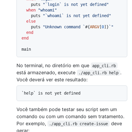
    puts 
"`login` is not yet defined"
when
"whoami"
    puts 
"`whoami` is not yet defined"
else
    puts 
"Unknown command `
#{
ARGV
[
0
]}
`"
end
end
No terminal, no diretório em que
app_cli.rb
está armazenado, execute
.
./app_cli.rb help
Você deverá ver este resultado:
Você também pode testar seu script sem um
comando ou com um comando sem tratamento.
Por exemplo,
deve
./app_cli.rb create-issue
gerar: