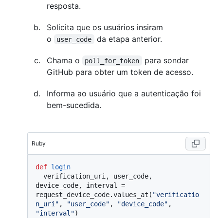
resposta.
Solicita que os usuários insiram
o
da etapa anterior.
user_code
Chama o
para sondar
poll_for_token
GitHub para obter um token de acesso.
Informa ao usuário que a autenticação foi
bem-sucedida.
Ruby
def
login
  verification_uri, user_code, 
device_code, interval = 
request_device_code.values_at(
"verificatio
n_uri"
, 
"user_code"
, 
"device_code"
, 
"interval"
)
