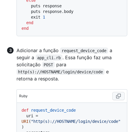
else
    puts response

    puts response.body

    exit 
1
end
end
Adicionar a função
a
request_device_code
seguir a
. Essa função faz uma
app_cli.rb
solicitação
para
POST
e
http(s)://HOSTNAME/login/device/code
retorna a resposta.
Ruby
def
request_device_code
  uri = 
URI
(
"http(s)://HOSTNAME/login/device/code"
)
