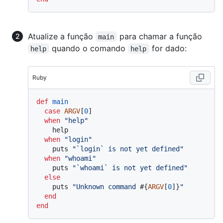
Atualize a função
para chamar a função
main
quando o comando
for dado:
help
help
Ruby
def
main
case
ARGV
[
0
]

when
"help"
    help

when
"login"
    puts 
"`login` is not yet defined"
when
"whoami"
    puts 
"`whoami` is not yet defined"
else
    puts 
"Unknown command 
#{
ARGV
[
0
]}
"
end
end