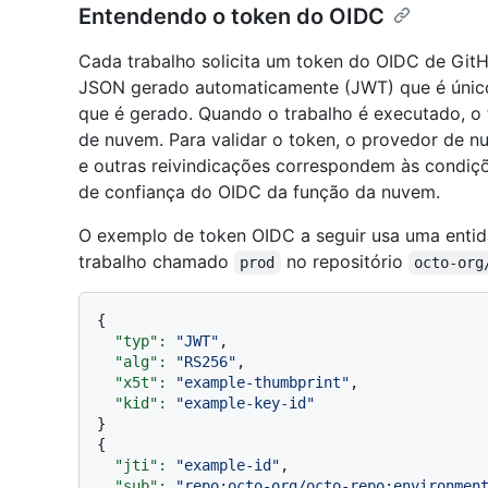
Entendendo o token do OIDC
Cada trabalho solicita um token do OIDC de Gi
JSON gerado automaticamente (JWT) que é único 
que é gerado. Quando o trabalho é executado, o
de nuvem. Para validar o token, o provedor de n
e outras reivindicações correspondem às condiç
de confiança do OIDC da função da nuvem.
O exemplo de token OIDC a seguir usa uma entid
trabalho chamado
no repositório
prod
octo-org
{

"typ":
"JWT"
,

"alg":
"RS256"
,

"x5t":
"example-thumbprint"
,

"kid":
"example-key-id"
}

{

"jti":
"example-id"
,

"sub":
"repo:octo-org/octo-repo:environmen