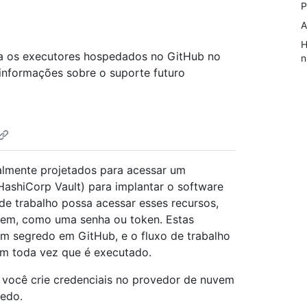
P
A
H
a os executores hospedados no GitHub no
n
 informações sobre o suporte futuro
almente projetados para acessar um
shiCorp Vault) para implantar o software
de trabalho possa acessar esses recursos,
uvem, como uma senha ou token. Estas
m segredo em GitHub, e o fluxo de trabalho
em toda vez que é executado.
 você crie credenciais no provedor de nuvem
redo.