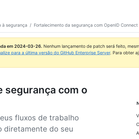
o à segurança
/
Fortalecimento da segurança com OpenID Connect
uada em
2024-03-26
.
Nenhum lançamento de patch será feito, mesmo
ualize para a última versão do GitHub Enterprise Server
. Para obter 
de segurança com o
N
V
us fluxos de trabalho
C
o diretamente do seu
A