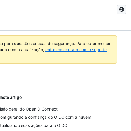
Pesquisar
no
GitHub
 para questões críticas de segurança. Para obter melhor
ajuda com a atualização,
entre em contato com o suporte
este artigo
isão geral do OpenID Connect
onfigurando a confiança do OIDC com a nuvem
tualizando suas ações para o OIDC