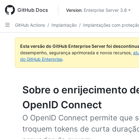
Skip
to
GitHub Docs
Version: 
Enterprise Server 3.8
main
content
GitHub Actions
/
Implantação
/
Implantações com proteçã
Esta versão do GitHub Enterprise Server foi descontin
desempenho, segurança aprimorada e novos recursos,
at
do GitHub Enterprise
.
Sobre o enrijecimento 
OpenID Connect
O OpenID Connect permite que se
troquem tokens de curta duraçã