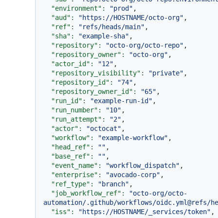
"environment":
"prod"
,

"aud":
"https://HOSTNAME/octo-org"
,

"ref":
"refs/heads/main"
,

"sha":
"example-sha"
,

"repository":
"octo-org/octo-repo"
,

"repository_owner":
"octo-org"
,

"actor_id":
"12"
,

"repository_visibility":
"private"
,

"repository_id":
"74"
,

"repository_owner_id":
"65"
,

"run_id":
"example-run-id"
,

"run_number":
"10"
,

"run_attempt":
"2"
,

"actor":
"octocat"
,

"workflow":
"example-workflow"
,

"head_ref":
""
,

"base_ref":
""
,

"event_name":
"workflow_dispatch"
,

"enterprise":
"avocado-corp"
,

"ref_type":
"branch"
,

"job_workflow_ref":
"octo-org/octo-
automation/.github/workflows/oidc.yml@refs/h
"iss":
"https://HOSTNAME/_services/token"
,
