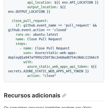
api_location:
${{
env.API_LOCATION
}}
output_location:
${{
env.OUTPUT_LOCATION
}}
close_pull_request:
if:
github.event_name
==
'pull_request'
&&
github.event.action
==
'closed'
runs-on:
ubuntu-latest
name:
Close
Pull
Request
steps:
-
name:
Close
Pull
Request
uses:
Azure/static-web-apps-
deploy@1a947af9992250f3bc2e68ad0754c0b0c11566c9
with:
azure_static_web_apps_api_token:
${{
secrets.AZURE_STATIC_WEB_APPS_API_TOKEN
}}
action:
"close"
Recursos adicionais
Os seguintes recursos também podem ser úteis: