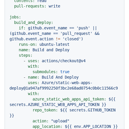
contents:
read
pull-requests:
write
jobs:
build_and_deploy:
if:
github.event_name
==
'push'
||
(github.event_name
==
'pull_request'
&&
github.event.action
!=
'closed'
)
runs-on:
ubuntu-latest
name:
Build
and
Deploy
steps:
-
uses:
actions/checkout@v4
with:
submodules:
true
-
name:
Build
And
Deploy
uses:
Azure/static-web-apps-
deploy@1a947af9992250f3bc2e68ad0754c0b0c11566c9
with:
azure_static_web_apps_api_token:
${{
secrets.AZURE_STATIC_WEB_APPS_API_TOKEN
}}
repo_token:
${{
secrets.GITHUB_TOKEN
}}
action:
"upload"
app_location:
${{
env.APP_LOCATION
}}