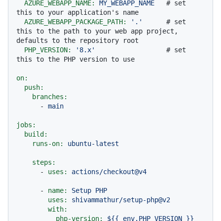
AZURE_WEBAPP_NAME:
MY_WEBAPP_NAME
# set 
this to your application's name
AZURE_WEBAPP_PACKAGE_PATH:
'.'
# set 
this to the path to your web app project, 
defaults to the repository root
PHP_VERSION:
'8.x'
# set 
this to the PHP version to use
on:
push:
branches:
-
main
jobs:
build:
runs-on:
ubuntu-latest
steps:
-
uses:
actions/checkout@v4
-
name:
Setup
PHP
uses:
shivammathur/setup-php@v2
with:
php-version:
${{
env.PHP_VERSION
}}