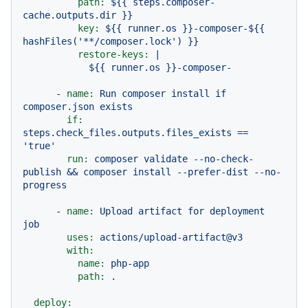
path:
${{
steps.composer-
cache.outputs.dir
}}
key:
${{
runner.os
}}-composer-${{
hashFiles('**/composer.lock')
}}
restore-keys:
|

-
name:
Run
composer
install
if
composer.json
exists
if:
steps.check_files.outputs.files_exists
==
'true'
run:
composer
validate
--no-check-
publish
&&
composer
install
--prefer-dist
--no-
progress
-
name:
Upload
artifact
for
deployment
job
uses:
actions/upload-artifact@v3
with:
name:
php-app
path:
.
deploy: