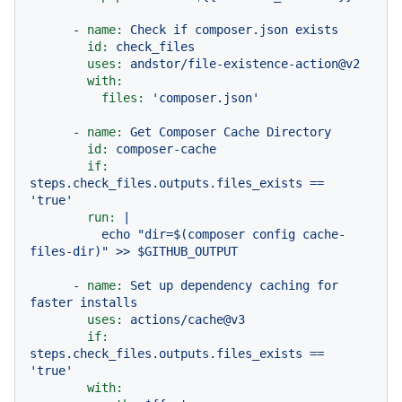
-
name:
Check
if
composer.json
exists
id:
check_files
uses:
andstor/file-existence-action@v2
with:
files:
'composer.json'
-
name:
Get
Composer
Cache
Directory
id:
composer-cache
if:
steps.check_files.outputs.files_exists
==
'true'
run:
|

          echo "dir=$(composer config cache-
-
name:
Set
up
dependency
caching
for
faster
installs
uses:
actions/cache@v3
if:
steps.check_files.outputs.files_exists
==
'true'
with: