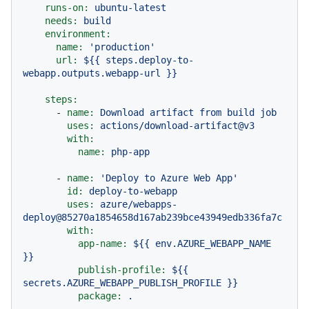
runs-on:
ubuntu-latest
needs:
build
environment:
name:
'production'
url:
${{
steps.deploy-to-
webapp.outputs.webapp-url
}}
steps:
-
name:
Download
artifact
from
build
job
uses:
actions/download-artifact@v3
with:
name:
php-app
-
name:
'Deploy to Azure Web App'
id:
deploy-to-webapp
uses:
azure/webapps-
deploy@85270a1854658d167ab239bce43949edb336fa7c
with:
app-name:
${{
env.AZURE_WEBAPP_NAME
}}
publish-profile:
${{
secrets.AZURE_WEBAPP_PUBLISH_PROFILE
}}
package:
.