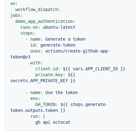
on:
workflow_dispatch:
jobs:
demo_app_authentication:
runs-on:
ubuntu-latest
steps:
-
name:
Generate
a
token
id:
generate-token
uses:
actions/create-github-app-
token@v3
with:
client-id:
${{
vars.APP_CLIENT_ID
}}
private-key:
${{
secrets.APP_PRIVATE_KEY
}}
-
name:
Use
the
token
env:
GH_TOKEN:
${{
steps.generate-
token.outputs.token
}}
run:
|
