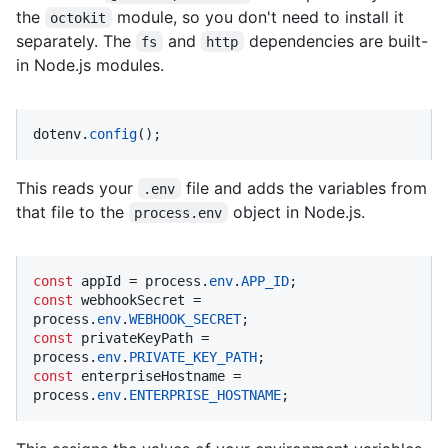
the
module, so you don't need to install it
octokit
separately. The
and
dependencies are built-
fs
http
in Node.js modules.
dotenv.
config
();
This reads your
file and adds the variables from
.env
that file to the
object in Node.js.
process.env
const
 appId = process.
env
.
APP_ID
const
 webhookSecret = 
process.
env
.
WEBHOOK_SECRET
const
 privateKeyPath = 
process.
env
.
PRIVATE_KEY_PATH
const
 enterpriseHostname = 
process.
env
.
ENTERPRISE_HOSTNAME
;