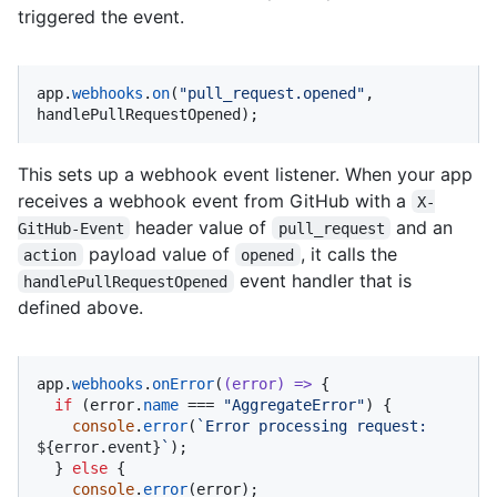
triggered the event.
app.
webhooks
.
on
(
"pull_request.opened"
, 
handlePullRequestOpened);
This sets up a webhook event listener. When your app
receives a webhook event from GitHub with a
X-
header value of
and an
GitHub-Event
pull_request
payload value of
, it calls the
action
opened
event handler that is
handlePullRequestOpened
defined above.
app.
webhooks
.
onError
(
(
error
) =>
 {

if
 (error.
name
 === 
"AggregateError"
) {

console
.
error
(
`Error processing request: 
${error.event}
`
);

  } 
else
 {

console
.
error
(error);
