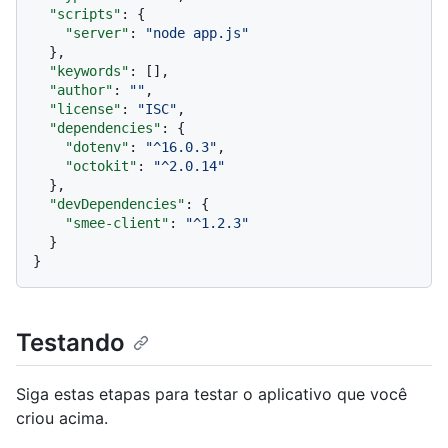
"scripts"
:
{
"server"
:
"node app.js"
}
,
"keywords"
:
[
]
,
"author"
:
""
,
"license"
:
"ISC"
,
"dependencies"
:
{
"dotenv"
:
"^16.0.3"
,
"octokit"
:
"^2.0.14"
}
,
"devDependencies"
:
{
"smee-client"
:
"^1.2.3"
}
}
Testando
Siga estas etapas para testar o aplicativo que você
criou acima.