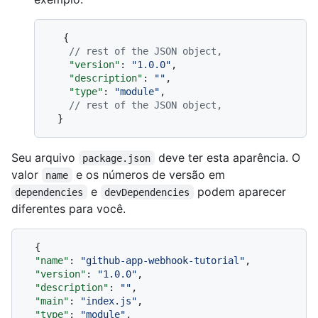
{
// rest of the JSON object,
"version"
:
"1.0.0"
,
"description"
:
""
,
"type"
:
"module"
,
// rest of the JSON object,
}
Seu arquivo
deve ter esta aparência. O
package.json
valor
e os números de versão em
name
e
podem aparecer
dependencies
devDependencies
diferentes para você.
{
"name"
:
"github-app-webhook-tutorial"
,
"version"
:
"1.0.0"
,
"description"
:
""
,
"main"
:
"index.js"
,
"type"
:
"module"
,