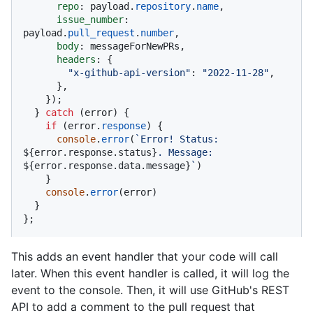
repo
: payload.
repository
.
name
,

issue_number
: 
payload.
pull_request
.
number
,

body
: messageForNewPRs,

headers
: {

"x-github-api-version"
: 
"2022-11-28"
,

      },

    });

  } 
catch
 (error) {

if
 (error.
response
) {

console
.
error
(
`Error! Status: 
${error.response.status}
. Message: 
${error.response.data.message}
`
)

    }

console
.
error
(error)

  }

};
This adds an event handler that your code will call
later. When this event handler is called, it will log the
event to the console. Then, it will use GitHub's REST
API to add a comment to the pull request that