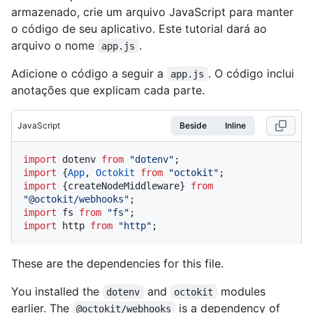
armazenado, crie um arquivo JavaScript para manter
o código de seu aplicativo. Este tutorial dará ao
arquivo o nome
.
app.js
Adicione o código a seguir a
. O código inclui
app.js
anotações que explicam cada parte.
JavaScript
Beside
Inline
import
 dotenv 
from
"dotenv"
import
 {
App
, 
Octokit
from
"octokit"
import
 {createNodeMiddleware} 
from
"@octokit/webhooks"
import
 fs 
from
"fs"
import
 http 
from
"http"
;
These are the dependencies for this file.
You installed the
and
modules
dotenv
octokit
earlier. The
is a dependency of
@octokit/webhooks