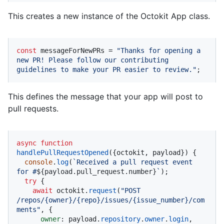
This creates a new instance of the Octokit App class.
const
 messageForNewPRs = 
"Thanks for opening a 
new PR! Please follow our contributing 
guidelines to make your PR easier to review."
;
This defines the message that your app will post to
pull requests.
async
function
handlePullRequestOpened
(
{octokit, payload}
) {

console
.
log
(
`Received a pull request event 
for #
${payload.pull_request.number}
`
);

try
 {

await
 octokit.
request
(
"POST 
/repos/{owner}/{repo}/issues/{issue_number}/com
ments"
, {

owner
: payload.
repository
.
owner
.
login
,
