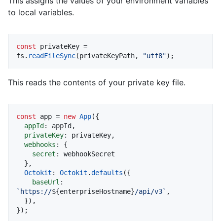
This assigns the values of your environment variables
to local variables.
const
 privateKey = 
fs.
readFileSync
(privateKeyPath, 
"utf8"
);
This reads the contents of your private key file.
const
 app = 
new
App
({

appId
: appId,

privateKey
: privateKey,

webhooks
: {

secret
: webhookSecret

  },

Octokit
: 
Octokit
.
defaults
({

baseUrl
: 
`https://
${enterpriseHostname}
/api/v3`
,

  }),

});