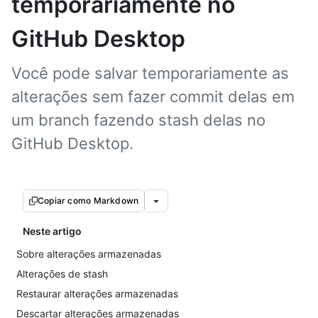
temporariamente no
GitHub Desktop
Você pode salvar temporariamente as
alterações sem fazer commit delas em
um branch fazendo stash delas no
GitHub Desktop.
Copiar como Markdown
Neste artigo
Sobre alterações armazenadas
Alterações de stash
Restaurar alterações armazenadas
Descartar alterações armazenadas