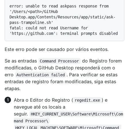
error: unable to read askpass response from 
'/Users/<path>/GitHub 
Desktop.app/Contents/Resources/app/static/ask-
pass-trampoline.sh'

fatal: could not read Username for 
Este erro pode ser causado por vários eventos.
Se as entradas
do Registro forem
Command Processor
modificadas, o GitHub Desktop responderá com o
erro
. Para verificar se estas
Authentication failed
entradas de registro foram modificadas, siga estas
etapas.
Abra o Editor do Registro (
) e
regedit.exe
navegue até os locais a
seguir.
HKEY_CURRENT_USER\Software\Microsoft\Com
mand Processor\
HKEY_LOCAL_MACHINE\SOFTWARE\Microsoft\Command 