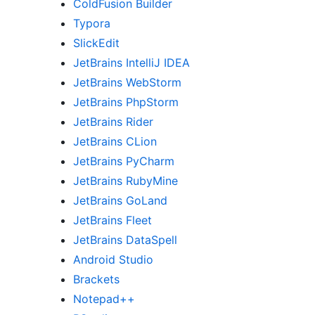
ColdFusion Builder
Typora
SlickEdit
JetBrains IntelliJ IDEA
JetBrains WebStorm
JetBrains PhpStorm
JetBrains Rider
JetBrains CLion
JetBrains PyCharm
JetBrains RubyMine
JetBrains GoLand
JetBrains Fleet
JetBrains DataSpell
Android Studio
Brackets
Notepad++