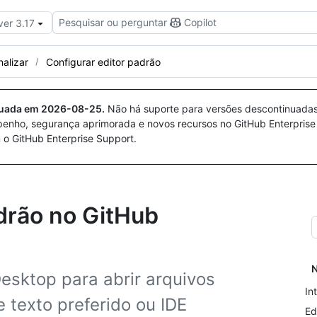
Pesquisar ou perguntar
Copilot
ver 3.17
nalizar
Configurar editor padrão
nuada em
2026-08-25
.
Não há suporte para versões descontinuada
penho, segurança aprimorada e novos recursos no GitHub Enterprise
 o GitHub Enterprise Support.
drão no GitHub
N
esktop para abrir arquivos
In
 texto preferido ou IDE
Ed