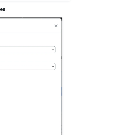
ões
.