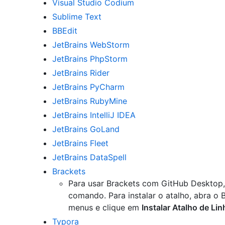
Visual Studio Codium
Sublime Text
BBEdit
JetBrains WebStorm
JetBrains PhpStorm
JetBrains Rider
JetBrains PyCharm
JetBrains RubyMine
JetBrains IntelliJ IDEA
JetBrains GoLand
JetBrains Fleet
JetBrains DataSpell
Brackets
Para usar Brackets com GitHub Desktop, 
comando. Para instalar o atalho, abra o 
menus e clique em
Instalar Atalho de L
Typora