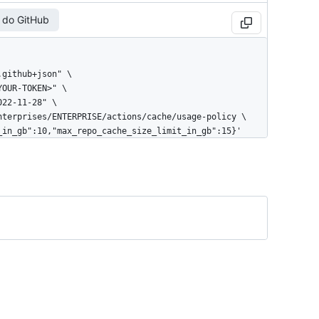
 do GitHub
t_in_gb":10,"max_repo_cache_size_limit_in_gb":15}'