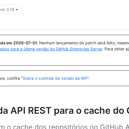
ver 3.16
Pesquisar ou perguntar
Copilot
uada em
2026-07-01
.
Nenhum lançamento de patch será feito, mesmo 
ualize para a última versão do GitHub Enterprise Server
. Para obter 
es, confira "
Sobre o controle de versão da API
".
da API REST para o cache do 
m o cache dos repositórios no GitHub A