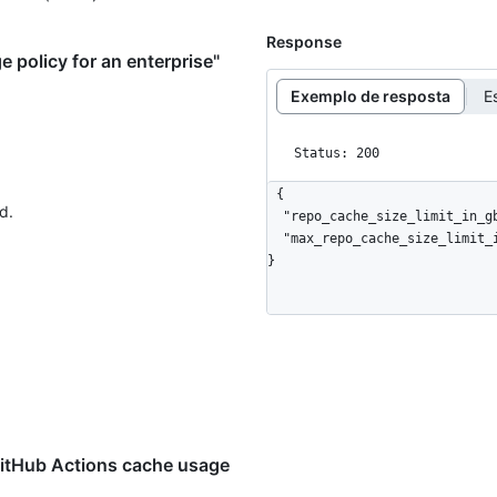
Response
 policy for an enterprise"
Exemplo de resposta
E
Status: 200
{

d.
  "repo_cache_size_limit_in_gb": 10,

  "max_repo_cache_size_limit_in_gb": 15

}
GitHub Actions cache usage