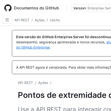
Skip
to
Documentos do GitHub
Version:
Enterprise Ser
main
content
API REST
/
Ações
/
cache
Nome,
Nome,
Nome,
Nome,
Nome,
Nome,
Nome,
Nome,
Nome,
Nome,
Nome,
Nome,
Nome,
Nome,
Nome,
Nome,
Nome,
Nome,
Nome,
Nome,
Nome,
Nome,
Nome,
Nome,
Nome,
Nome,
Nome,
Tipo,
Tipo,
Tipo,
Tipo,
Tipo,
Tipo,
Tipo,
Tipo,
Tipo,
Tipo,
Tipo,
Tipo,
Tipo,
Tipo,
Tipo,
Tipo,
Tipo,
Tipo,
Tipo,
Tipo,
Tipo,
Tipo,
Tipo,
Tipo,
Tipo,
Tipo,
Tipo,
Esta versão do GitHub Enterprise Server foi descontin
Descrição
Descrição
Descrição
Descrição
Descrição
Descrição
Descrição
Descrição
Descrição
Descrição
Descrição
Descrição
Descrição
Descrição
Descrição
Descrição
Descrição
Descrição
Descrição
Descrição
Descrição
Descrição
Descrição
Descrição
Descrição
Descrição
Descrição
desempenho, segurança aprimorada e novos recursos,
at
do GitHub Enterprise
.
A API REST agora é versionada.
Para obter mais informaçõ
API REST
/
Ações
/
Pontos de extremidade 
Use a API REST para interagir co