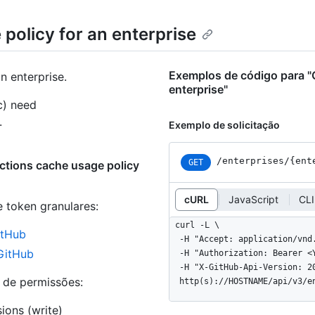
policy for an enterprise
Exemplos de código para "
n enterprise.
enterprise"
c) need
.
Exemplo de solicitação
/enterprises
/{ent
GET
ctions cache usage policy
cURL
JavaScript
CLI
e token granulares
:
curl -L \

itHub
  -H "Accept: application/vnd.github+json" \

 GitHub
  -H "Authorization: Bearer <YOUR-TOKEN>" \

  -H "X-GitHub-Api-Version: 2022-11-28" \

s de permissões:
  http(s)://HOSTNAME/api/v3/
ions (write)