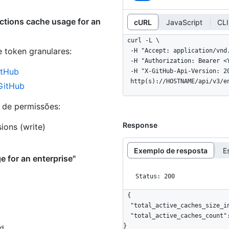
ctions cache usage for an
cURL
JavaScript
CLI
curl -L \

e token granulares
:
  -H "Accept: application/vnd.github+json" \

  -H "Authorization: Bearer <YOUR-TOKEN>" \

itHub
  -H "X-GitHub-Api-Version: 2022-11-28" \

  http(s)://HOSTNAME/api/v3/
 GitHub
s de permissões:
Response
ions (write)
Exemplo de resposta
E
 for an enterprise"
Status: 200
{

  "total_active_caches_size_in_bytes": 3344284,

  "total_active_caches_count": 5

}
d.