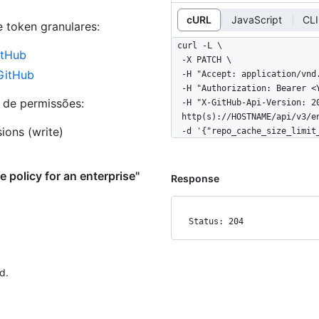
cURL
JavaScript
CLI
e token granulares
:
curl -L \

itHub
  -X PATCH \

 GitHub
  -H "Accept: application/vnd.github+json" \

  -H "Authorization: Bearer <YOUR-TOKEN>" \

s de permissões:
  -H "X-GitHub-Api-Version: 2022-11-28" \

  http(s)://HOSTNAME/api/v3/enterprises/ENTERPRISE/actions/cache/usage-policy \

ions (write)
  -d '{"repo_cache_size_limi
 policy for an enterprise"
Response
Status: 204
d.