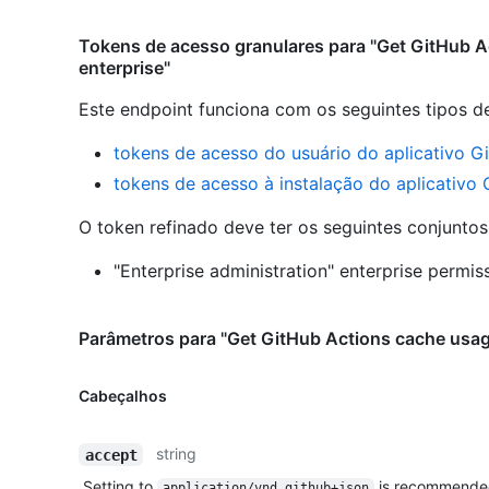
Tokens de acesso granulares para "Get GitHub A
enterprise"
Este endpoint funciona com os seguintes tipos d
tokens de acesso do usuário do aplicativo G
tokens de acesso à instalação do aplicativo
O token refinado deve ter os seguintes conjunto
"Enterprise administration" enterprise permiss
Parâmetros para "Get GitHub Actions cache usage
Cabeçalhos
string
accept
Setting to
is recommende
application/vnd.github+json