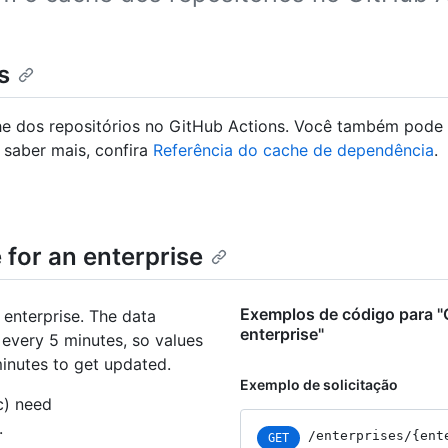
s
he dos repositórios no GitHub Actions. Você também pode 
 saber mais, confira
Referência do cache de dependência
.
for an enterprise
Exemplos de código para "
 enterprise. The data
enterprise"
 every 5 minutes, so values
minutes to get updated.
Exemplo de solicitação
c) need
.
/enterprises
/{ent
GET