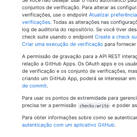
Se você não desejar usar o fluxo automático pad
conjuntos de verificação. Para alterar as config
verificações, use o endpoint
Atualizar preferênci
verificações
. Todas as alterações nas configuraç
log de auditoria do repositório. Se você tiver de
check suite usando o endpoint
Create a check su
Criar uma execução de verificação
para fornecer
A permissão de gravação para a API REST interag
relação a GitHub Apps. Os OAuth apps e os usuá
de verificação e os conjunto de verificações, ma
criando um GitHub App, poderá se interessar em 
de commit
.
Para usar os pontos de extremidade para gerenci
precisa ter a permissão
e poder a
checks:write
Para obter informações sobre como se autentic
autenticação com um aplicativo GitHub
.