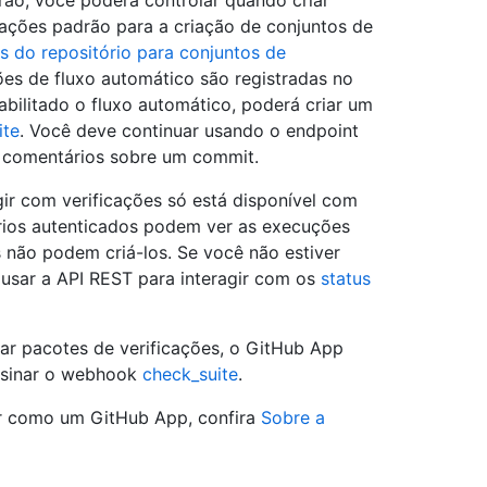
rão, você poderá controlar quando criar
urações padrão para a criação de conjuntos de
as do repositório para conjuntos de
ões de fluxo automático são registradas no
sabilitado o fluxo automático, poderá criar um
ite
. Você deve continuar usando o endpoint
 comentários sobre um commit.
ir com verificações só está disponível com
rios autenticados podem ver as execuções
s não podem criá-los. Se você não estiver
usar a API REST para interagir com os
status
ar pacotes de verificações, o GitHub App
ssinar o webhook
check_suite
.
ar como um GitHub App, confira
Sobre a