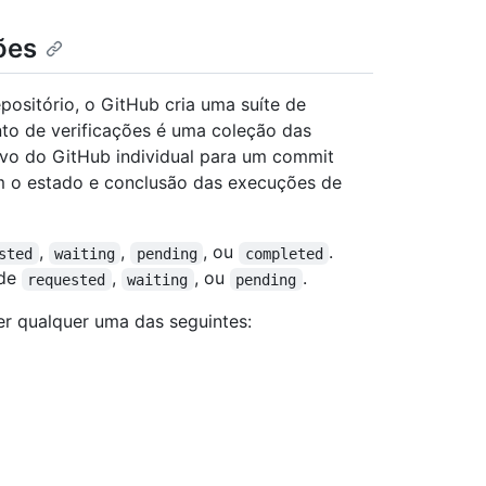
ões
ositório, o GitHub cria uma suíte de
nto de verificações é uma coleção das
ivo do GitHub individual para um commit
em o estado e conclusão das execuções de
,
,
, ou
.
sted
waiting
pending
completed
 de
,
, ou
.
requested
waiting
pending
er qualquer uma das seguintes: