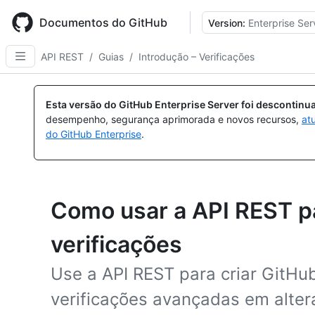
Skip
to
Documentos do GitHub
Version:
Enterprise Ser
main
content
API REST
/
Guias
/
Introdução – Verificações
Esta versão do GitHub Enterprise Server foi descontin
desempenho, segurança aprimorada e novos recursos,
at
do GitHub Enterprise
.
Como usar a API REST pa
verificações
Use a API REST para criar GitH
verificações avançadas em alte