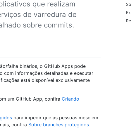
plicativos que realizam
So
Ex
erviços de varredura de
Re
alhado sobre commits.
ão/falha binários, o GitHub Apps pode
digo com informações detalhadas e executar
ificações está disponível exclusivamente
com um GitHub App, confira
Criando
gidos
para impedir que as pessoas mesclem
mais, confira
Sobre branches protegidos
.