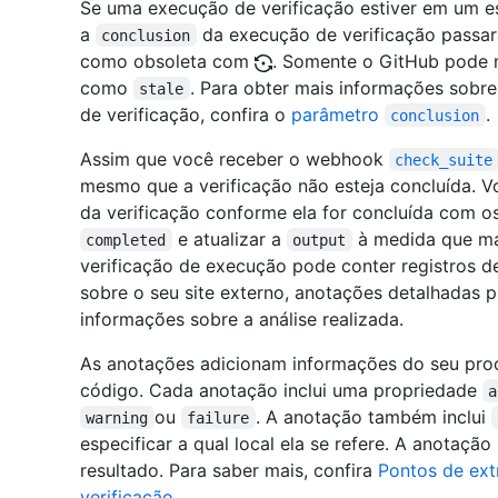
Se uma execução de verificação estiver em um es
a
da execução de verificação passar
conclusion
como obsoleta com
. Somente o GitHub pode 
como
. Para obter mais informações sobr
stale
de verificação, confira o
parâmetro
.
conclusion
Assim que você receber o webhook
check_suite
mesmo que a verificação não esteja concluída. V
da verificação conforme ela for concluída com o
e atualizar a
à medida que ma
completed
output
verificação de execução pode conter registros d
sobre o seu site externo, anotações detalhadas p
informações sobre a análise realizada.
As anotações adicionam informações do seu proce
código. Cada anotação inclui uma propriedade
a
ou
. A anotação também inclui
warning
failure
especificar a qual local ela se refere. A anotação
resultado. Para saber mais, confira
Pontos de ex
verificação
.