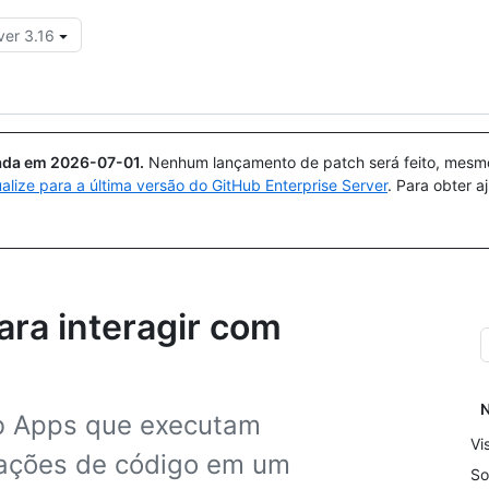
ver 3.16
Pesquisar ou perguntar
Copilot
uada em
2026-07-01
.
Nenhum lançamento de patch será feito, mesmo 
ualize para a última versão do GitHub Enterprise Server
. Para obter 
ra interagir com
N
ub Apps que executam
Vi
rações de código em um
So