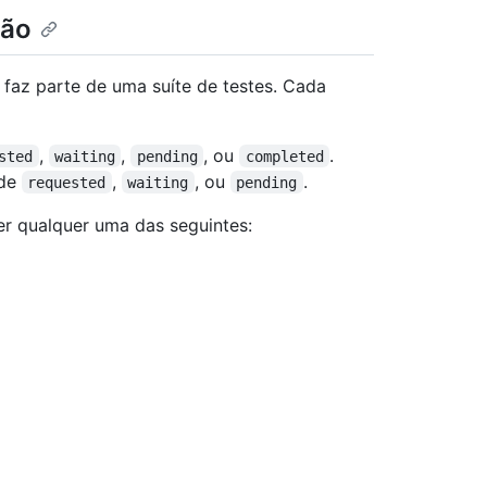
ção
 faz parte de uma suíte de testes. Cada
,
,
, ou
.
sted
waiting
pending
completed
 de
,
, ou
.
requested
waiting
pending
er qualquer uma das seguintes: