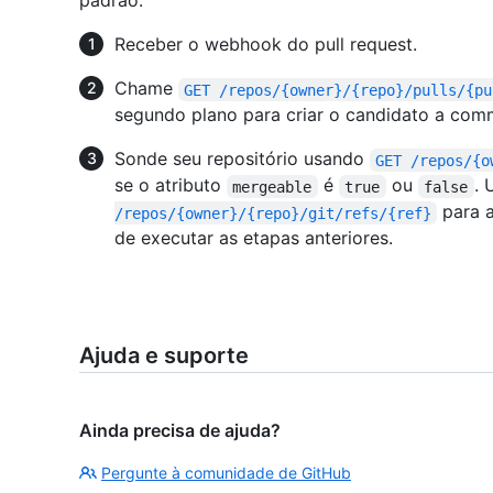
padrão:
Receber o webhook do pull request.
Chame
GET /repos/{owner}/{repo}/pulls/{pu
segundo plano para criar o candidato a com
Sonde seu repositório usando
GET /repos/{o
se o atributo
é
ou
. 
mergeable
true
false
para a
/repos/{owner}/{repo}/git/refs/{ref}
de executar as etapas anteriores.
Ajuda e suporte
Ainda precisa de ajuda?
Pergunte à comunidade de GitHub