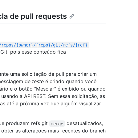
cla de pull requests
/repos/{owner}/{repo}/git/refs/{ref}
Git, pois esse conteúdo fica
nte uma solicitação de pull para criar um
mesclagem de
teste
é criado quando você
suário e o botão "Mesclar" é exibido ou quando
 usando a API REST. Sem essa solicitação, as
das até a próxima vez que alguém visualizar
ue produzem refs git
desatualizados,
merge
obter as alterações mais recentes do branch