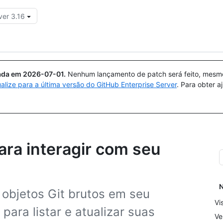
ver 3.16
Pesquisar ou perguntar
Copilot
uada em
2026-07-01
.
Nenhum lançamento de patch será feito, mesmo 
ualize para a última versão do GitHub Enterprise Server
. Para obter 
ra interagir com seu
N
 objetos Git brutos em seu
Vi
ara listar e atualizar suas
Ve