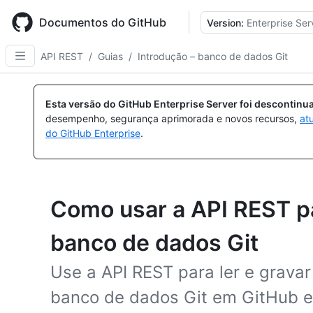
Skip
to
Documentos do GitHub
Version:
Enterprise Ser
main
content
API REST
/
Guias
/
Introdução – banco de dados Git
Esta versão do GitHub Enterprise Server foi descontin
desempenho, segurança aprimorada e novos recursos,
at
do GitHub Enterprise
.
Como usar a API REST pa
banco de dados Git
Use a API REST para ler e gravar
banco de dados Git em GitHub e p