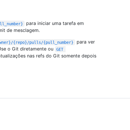
para iniciar uma tarefa em
ll_number}
mit de mesclagem.
para ver
wner}/{repo}/pulls/{pull_number}
Use o Git diretamente ou
GET 
tualizações nas refs do Git somente depois