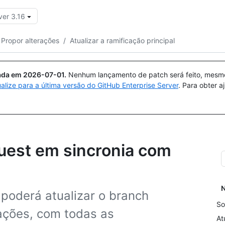
ver 3.16
Pesquisar ou perguntar
Copilot
Propor alterações
/
Atualizar a ramificação principal
uada em
2026-07-01
.
Nenhum lançamento de patch será feito, mesmo 
ualize para a última versão do GitHub Enterprise Server
. Para obter 
uest em sincronia com
N
 poderá atualizar o branch
So
rações, com todas as
At