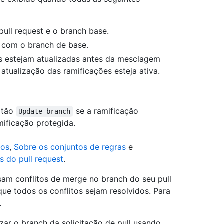
pull request e o branch base.
o com o branch de base.
es estejam atualizadas antes da mesclagem
atualização das ramificações esteja ativa.
otão
se a ramificação
Update branch
mificação protegida.
dos
,
Sobre os conjuntos de regras
e
s do pull request
.
am conflitos de merge no branch do seu pull
que todos os conflitos sejam resolvidos. Para
.
izar o branch da solicitação de pull usando