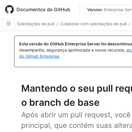
Skip
to
Documentos do GitHub
Version:
Enterprise Ser
main
content
Solicitações de pull
/
Colaborar com solicitações de pull
/
Esta versão do GitHub Enterprise Server foi descontin
desempenho, segurança aprimorada e novos recursos,
at
do GitHub Enterprise
.
Mantendo o seu pull req
o branch de base
Após abrir um pull request, você
principal, que contém suas alte