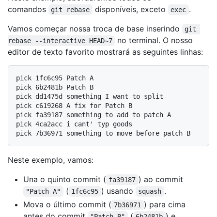
comandos
disponíveis, exceto
.
git rebase
exec
Vamos começar nossa troca de base inserindo
git 
no terminal. O nosso
rebase --interactive HEAD~7
editor de texto favorito mostrará as seguintes linhas:
pick 1fc6c95 Patch A

pick 6b2481b Patch B

pick dd1475d something I want to split

pick c619268 A fix for Patch B

pick fa39187 something to add to patch A

pick 4ca2acc i cant' typ goods

Neste exemplo, vamos:
Una o quinto commit (
) ao commit
fa39187
(
) usando
.
"Patch A"
1fc6c95
squash
Mova o último commit (
) para cima
7b36971
antes do commit
(
) e
"Patch B"
6b2481b