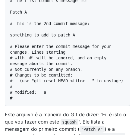
# The first commit's message is:

Patch A

# This is the 2nd commit message:

something to add to patch A

# Please enter the commit message for your 
changes. Lines starting

# with '#' will be ignored, and an empty 
message aborts the commit.

# Not currently on any branch.

# Changes to be committed:

#   (use "git reset HEAD <file>..." to unstage)

#

# modified:   a

Este arquivo é a maneira do Git de dizer: "Ei, é isto o
que vou fazer com este
". Ele lista a
squash
mensagem do primeiro commit (
) e a
"Patch A"