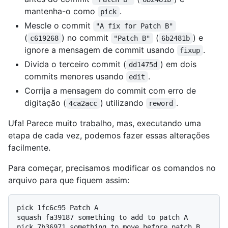
mantenha-o como
.
pick
Mescle o commit
"A fix for Patch B"
(
) no commit
(
) e
c619268
"Patch B"
6b2481b
ignore a mensagem de commit usando
.
fixup
Divida o terceiro commit (
) em dois
dd1475d
commits menores usando
.
edit
Corrija a mensagem do commit com erro de
digitação (
) utilizando
.
4ca2acc
reword
Ufa! Parece muito trabalho, mas, executando uma
etapa de cada vez, podemos fazer essas alterações
facilmente.
Para começar, precisamos modificar os comandos no
arquivo para que fiquem assim:
pick 1fc6c95 Patch A

squash fa39187 something to add to patch A

pick 7b36971 something to move before patch B
