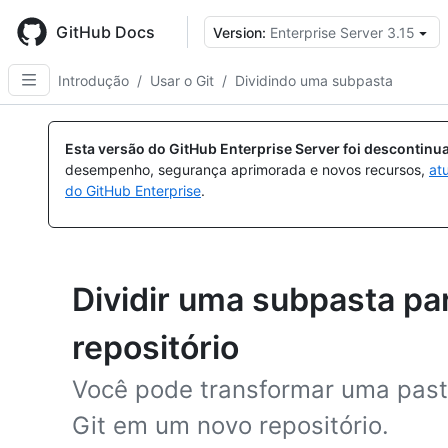
Skip
to
GitHub Docs
Version:
Enterprise Server 3.15
main
content
Introdução
/
Usar o Git
/
Dividindo uma subpasta
Esta versão do GitHub Enterprise Server foi descontin
desempenho, segurança aprimorada e novos recursos,
at
do GitHub Enterprise
.
Dividir uma subpasta pa
repositório
Você pode transformar uma past
Git em um novo repositório.