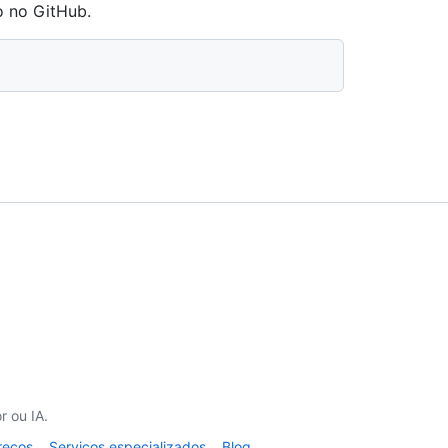
o no GitHub.
 ou IA.
reços
Serviços especializados
Blog