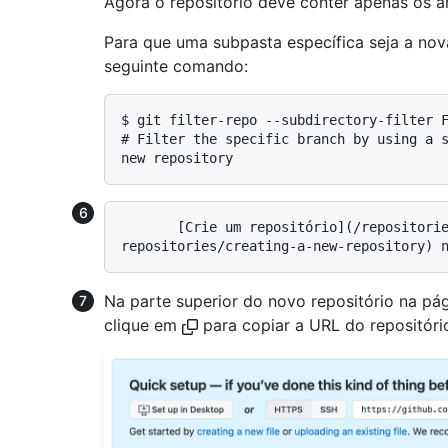
Agora o repositório deve conter apenas os a
Para que uma subpasta específica seja a nova
seguinte comando:
$ 
git filter-repo --subdirectory-filter 
# 
Filter the specific branch by using a 
new repository
       [Crie um repositório](/repositories/creating-and-managing-
Na parte superior do novo repositório na pá
clique em
para copiar a URL do repositóri