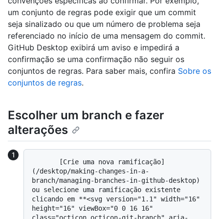
convenções específicas ao confirmar. Por exemplo,
um conjunto de regras pode exigir que um commit
seja sinalizado ou que um número de problema seja
referenciado no início de uma mensagem do commit.
GitHub Desktop exibirá um aviso e impedirá a
confirmação se uma confirmação não seguir os
conjuntos de regras. Para saber mais, confira
Sobre os
conjuntos de regras
.
Escolher um branch e fazer
alterações
       [Crie uma nova ramificação]
(/desktop/making-changes-in-a-
branch/managing-branches-in-github-desktop) 
ou selecione uma ramificação existente 
clicando em **<svg version="1.1" width="16" 
height="16" viewBox="0 0 16 16" 
class="octicon octicon-git-branch" aria-