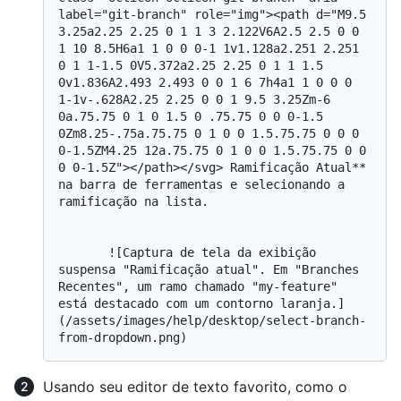
label="git-branch" role="img"><path d="M9.5 
3.25a2.25 2.25 0 1 1 3 2.122V6A2.5 2.5 0 0 
1 10 8.5H6a1 1 0 0 0-1 1v1.128a2.251 2.251 
0 1 1-1.5 0V5.372a2.25 2.25 0 1 1 1.5 
0v1.836A2.493 2.493 0 0 1 6 7h4a1 1 0 0 0 
1-1v-.628A2.25 2.25 0 0 1 9.5 3.25Zm-6 
0a.75.75 0 1 0 1.5 0 .75.75 0 0 0-1.5 
0Zm8.25-.75a.75.75 0 1 0 0 1.5.75.75 0 0 0 
0-1.5ZM4.25 12a.75.75 0 1 0 0 1.5.75.75 0 0 
0 0-1.5Z"></path></svg> Ramificação Atual** 
na barra de ferramentas e selecionando a 
ramificação na lista.

       ![Captura de tela da exibição 
suspensa "Ramificação atual". Em "Branches 
Recentes", um ramo chamado "my-feature" 
está destacado com um contorno laranja.]
(/assets/images/help/desktop/select-branch-
Usando seu editor de texto favorito, como o