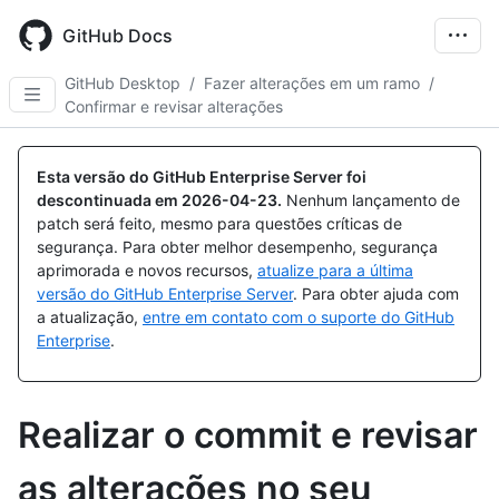
Skip
to
GitHub Docs
main
content
GitHub Desktop
/
Fazer alterações em um ramo
/
Confirmar e revisar alterações
Esta versão do GitHub Enterprise Server foi
descontinuada em
2026-04-23
.
Nenhum lançamento de
patch será feito, mesmo para questões críticas de
segurança. Para obter melhor desempenho, segurança
aprimorada e novos recursos,
atualize para a última
versão do GitHub Enterprise Server
. Para obter ajuda com
a atualização,
entre em contato com o suporte do GitHub
Enterprise
.
Realizar o commit e revisar
as alterações no seu