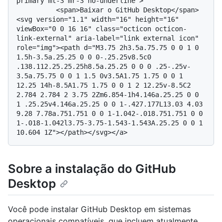
primary mt-3 mr-3 no-underline">

          <span>Baixar o GitHub Desktop</span> 
<svg version="1.1" width="16" height="16" 
viewBox="0 0 16 16" class="octicon octicon-
link-external" aria-label="link external icon" 
role="img"><path d="M3.75 2h3.5a.75.75 0 0 1 0 
1.5h-3.5a.25.25 0 0 0-.25.25v8.5c0 
.138.112.25.25.25h8.5a.25.25 0 0 0 .25-.25v-
3.5a.75.75 0 0 1 1.5 0v3.5A1.75 1.75 0 0 1 
12.25 14h-8.5A1.75 1.75 0 0 1 2 12.25v-8.5C2 
2.784 2.784 2 3.75 2Zm6.854-1h4.146a.25.25 0 0 
1 .25.25v4.146a.25.25 0 0 1-.427.177L13.03 4.03 
9.28 7.78a.751.751 0 0 1-1.042-.018.751.751 0 0 
1-.018-1.042l3.75-3.75-1.543-1.543A.25.25 0 0 1 
Sobre a instalação do GitHub
Desktop
Você pode instalar GitHub Desktop em sistemas
operacionais compatíveis, que incluem atualmente