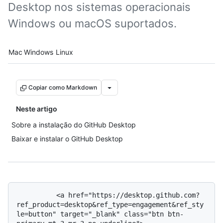
Desktop nos sistemas operacionais
Windows ou macOS suportados.
Platform navigation
Mac
Windows
Linux
Copiar como Markdown
Neste artigo
Sobre a instalação do GitHub Desktop
Baixar e instalar o GitHub Desktop
          <a href="https://desktop.github.com?
ref_product=desktop&ref_type=engagement&ref_sty
le=button" target="_blank" class="btn btn-