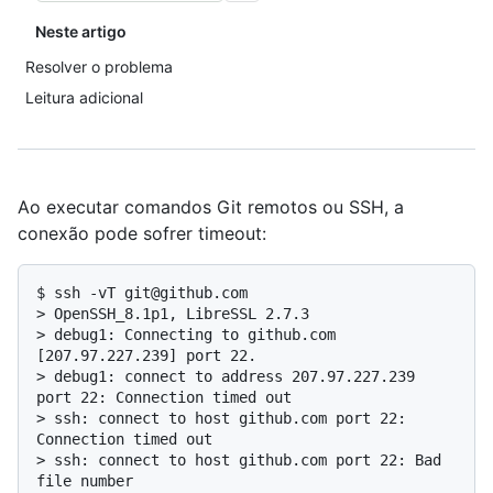
Neste artigo
Resolver o problema
Leitura adicional
Ao executar comandos Git remotos ou SSH, a
conexão pode sofrer timeout:
$ 
ssh -vT git@github.com
> 
OpenSSH_8.1p1, LibreSSL 2.7.3
> 
debug1: Connecting to github.com 
[207.97.227.239] port 22.
> 
debug1: connect to address 207.97.227.239 
port 22: Connection timed out
> 
ssh: connect to host github.com port 22: 
Connection timed out
> 
ssh: connect to host github.com port 22: Bad 
file number