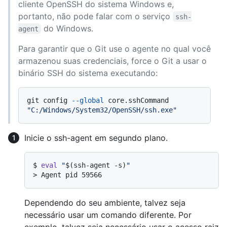
cliente OpenSSH do sistema Windows e,
portanto, não pode falar com o serviço
ssh-
do Windows.
agent
Para garantir que o Git use o agente no qual você
armazenou suas credenciais, force o Git a usar o
binário SSH do sistema executando:
git config 
--global
 core.sshCommand 
"C:/Windows/System32/OpenSSH/ssh.exe"
Inicie o ssh-agent em segundo plano.
$ 
eval
"
$(ssh-agent -s)
"
> 
Agent pid 59566
Dependendo do seu ambiente, talvez seja
necessário usar um comando diferente. Por
exemplo, talvez seja necessário usar o acesso raiz