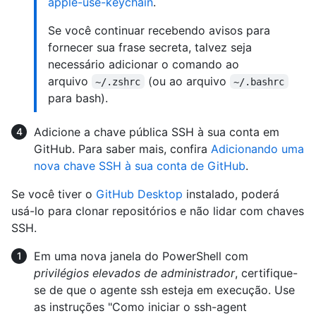
apple-use-keychain
.
Se você continuar recebendo avisos para
fornecer sua frase secreta, talvez seja
necessário adicionar o comando ao
arquivo
(ou ao arquivo
~/.zshrc
~/.bashrc
para bash).
Adicione a chave pública SSH à sua conta em
GitHub. Para saber mais, confira
Adicionando uma
nova chave SSH à sua conta de GitHub
.
Se você tiver o
GitHub Desktop
instalado, poderá
usá-lo para clonar repositórios e não lidar com chaves
SSH.
Em uma nova janela do PowerShell com
privilégios elevados de administrador
, certifique-
se de que o agente ssh esteja em execução. Use
as instruções "Como iniciar o ssh-agent