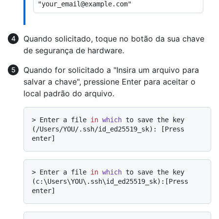
Quando solicitado, toque no botão da sua chave
de segurança de hardware.
Quando for solicitado a "Insira um arquivo para
salvar a chave", pressione Enter para aceitar o
local padrão do arquivo.
> 
Enter a file 
in
which
 to save the key 
(/Users/YOU/.ssh/id_ed25519_sk): [Press 
enter]
> 
Enter a file 
in
which
 to save the key 
(c:\Users\YOU\.ssh\id_ed25519_sk):[Press 
enter]