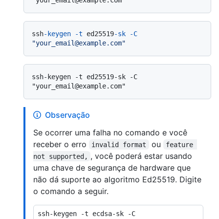
ssh
-keygen
-t
 ed25519
-sk
-C
"your_email@example.com"
ssh-keygen -t ed25519-sk -C 
Observação
Se ocorrer uma falha no comando e você
receber o erro
ou
invalid format
feature 
, você poderá estar usando
not supported,
uma chave de segurança de hardware que
não dá suporte ao algoritmo Ed25519. Digite
o comando a seguir.
ssh-keygen -t ecdsa-sk -C 