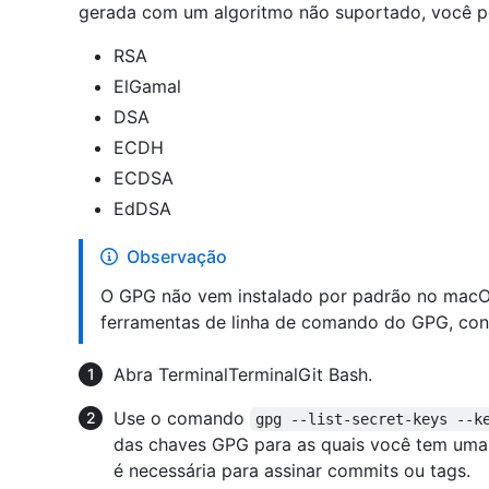
gerada com um algoritmo não suportado, você p
RSA
ElGamal
DSA
ECDH
ECDSA
EdDSA
Observação
O GPG não vem instalado por padrão no macOS
ferramentas de linha de comando do GPG, con
Abra
Terminal
Terminal
Git Bash
.
Use o comando
gpg --list-secret-keys --k
das chaves GPG para as quais você tem uma 
é necessária para assinar commits ou tags.