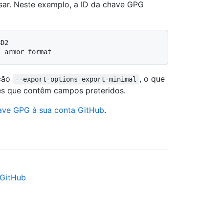
sar. Neste exemplo, a ID da chave GPG
BD2
I armor format
pção
, o que
--export-options export-minimal
ves que contêm campos preteridos.
have GPG à sua conta GitHub
.
 GitHub