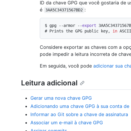
ID da chave GPG que você gostaria de u
é
:
3AA5C34371567BD2
$ 
gpg --armor --
export
 3AA5C34371567
# 
Prints the GPG public key, 
in
 ASCI
Considere exportar as chaves com a o
pode impedir a leitura incorreta de cha
Em seguida, você pode
adicionar sua c
Leitura adicional
Gerar uma nova chave GPG
Adicionando uma chave GPG à sua conta de
Informar ao Git sobre a chave de assinatura
Associar um e-mail à chave GPG
Assinar commits