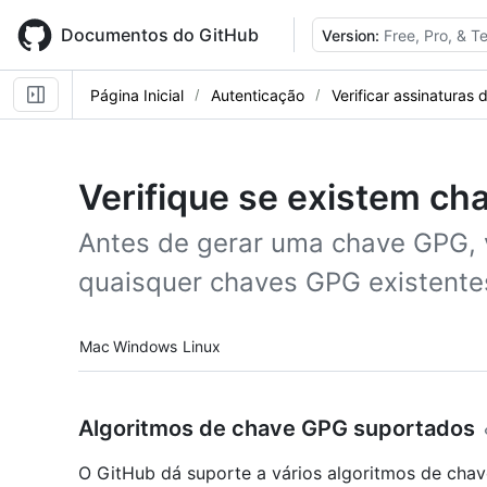
Skip
to
Documentos do GitHub
Version:
Free, Pro, & 
main
content
Página Inicial
Autenticação
Verificar assinaturas
Verifique se existem c
Antes de gerar uma chave GPG, v
quaisquer chaves GPG existente
Platform navigation
Mac
Windows
Linux
Algoritmos de chave GPG suportados
O GitHub dá suporte a vários algoritmos de cha