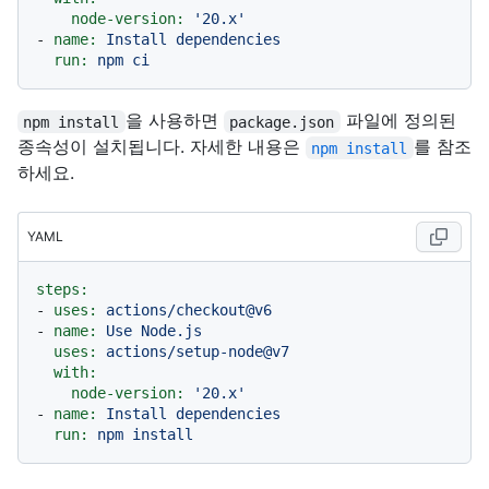
node-version:
'20.x'
-
name:
Install
dependencies
run:
npm
ci
을 사용하면
파일에 정의된
npm install
package.json
종속성이 설치됩니다. 자세한 내용은
를 참조
npm install
하세요.
YAML
steps:
-
uses:
actions/checkout@v6
-
name:
Use
Node.js
uses:
actions/setup-node@v7
with:
node-version:
'20.x'
-
name:
Install
dependencies
run:
npm
install