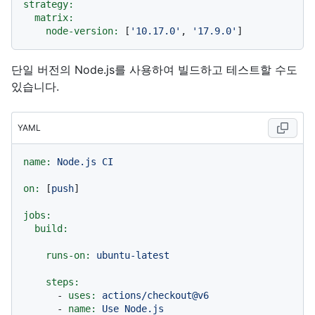
strategy:
matrix:
node-version:
 [
'10.17.0'
, 
'17.9.0'
단일 버전의 Node.js를 사용하여 빌드하고 테스트할 수도
있습니다.
YAML
name:
Node.js
CI
on:
 [
push
]

jobs:
build:
runs-on:
ubuntu-latest
steps:
-
uses:
actions/checkout@v6
-
name:
Use
Node.js