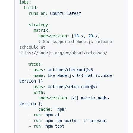
jobs:
build:
runs-on:
ubuntu-latest
strategy:
matrix:
node-version:
 [
18.
x
, 
20.
x
]

# See supported Node.js release 
schedule at 
https://nodejs.org/en/about/releases/
steps:
-
uses:
actions/checkout@v6
-
name:
Use
Node.js
${{
matrix.node-
version
}}
uses:
actions/setup-node@v7
with:
node-version:
${{
matrix.node-
version
}}
cache:
'npm'
-
run:
npm
ci
-
run:
npm
run
build
--if-present
-
run:
npm
test