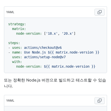
YAML
strategy:
matrix:
node-version:
 [
'18.x'
, 
'20.x'
]

steps:
-
uses:
actions/checkout@v6
-
name:
Use
Node.js
${{
matrix.node-version
}}
uses:
actions/setup-node@v7
with:
node-version:
${{
matrix.node-version
}}
또는 정확한 Node.js 버전으로 빌드하고 테스트할 수 있습
니다.
YAML