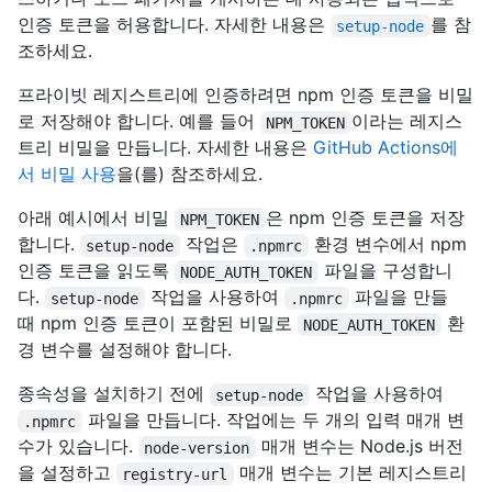
인증 토큰을 허용합니다. 자세한 내용은
를 참
setup-node
조하세요.
프라이빗 레지스트리에 인증하려면 npm 인증 토큰을 비밀
로 저장해야 합니다. 예를 들어
이라는 레지스
NPM_TOKEN
트리 비밀을 만듭니다. 자세한 내용은
GitHub Actions에
서 비밀 사용
을(를) 참조하세요.
아래 예시에서 비밀
은 npm 인증 토큰을 저장
NPM_TOKEN
합니다.
작업은
환경 변수에서 npm
setup-node
.npmrc
인증 토큰을 읽도록
파일을 구성합니
NODE_AUTH_TOKEN
다.
작업을 사용하여
파일을 만들
setup-node
.npmrc
때 npm 인증 토큰이 포함된 비밀로
환
NODE_AUTH_TOKEN
경 변수를 설정해야 합니다.
종속성을 설치하기 전에
작업을 사용하여
setup-node
파일을 만듭니다. 작업에는 두 개의 입력 매개 변
.npmrc
수가 있습니다.
매개 변수는 Node.js 버전
node-version
을 설정하고
매개 변수는 기본 레지스트리
registry-url