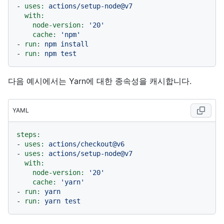
-
uses:
actions/setup-node@v7
with:
node-version:
'20'
cache:
'npm'
-
run:
npm
install
-
run:
npm
test
다음 예시에서는 Yarn에 대한 종속성을 캐시합니다.
YAML
steps:
-
uses:
actions/checkout@v6
-
uses:
actions/setup-node@v7
with:
node-version:
'20'
cache:
'yarn'
-
run:
yarn
-
run:
yarn
test