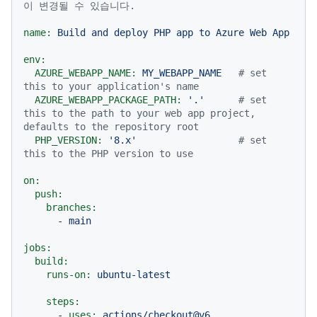
이 변경될 수 있습니다.
name:
Build
and
deploy
PHP
app
to
Azure
Web
App
env:
AZURE_WEBAPP_NAME:
MY_WEBAPP_NAME
# set 
this to your application's name
AZURE_WEBAPP_PACKAGE_PATH:
'.'
# set 
this to the path to your web app project, 
defaults to the repository root
PHP_VERSION:
'8.x'
# set 
this to the PHP version to use
on:
push:
branches:
-
main
jobs:
build:
runs-on:
ubuntu-latest
steps:
-
uses:
actions/checkout@v6