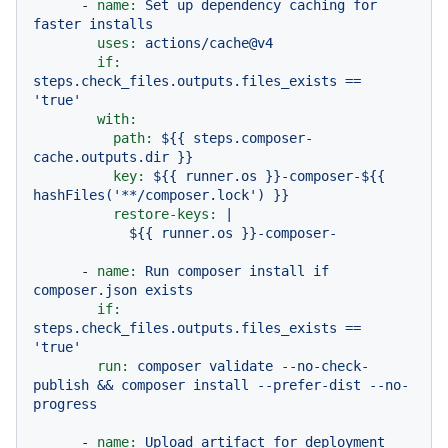
-
name:
Set
up
dependency
caching
for
faster
installs
uses:
actions/cache@v4
if:
steps.check_files.outputs.files_exists
==
'true'
with:
path:
${{
steps.composer-
cache.outputs.dir
}}
key:
${{
runner.os
}}-composer-${{
hashFiles('**/composer.lock')
}}
restore-keys:
|

-
name:
Run
composer
install
if
composer.json
exists
if:
steps.check_files.outputs.files_exists
==
'true'
run:
composer
validate
--no-check-
publish
&&
composer
install
--prefer-dist
--no-
progress
-
name:
Upload
artifact
for
deployment