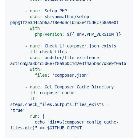
-
name:
Setup
PHP
uses:
shivammathur/setup-
php@1f2e3d4c5b6a7f8e9d0c1b2a3e4f5d6c7b8a9e0f
with:
php-version:
${{
env.PHP_VERSION
}}
-
name:
Check
if
composer.json
exists
id:
check_files
uses:
andstor/file-existence-
action@2a3b4c5d6e7f8a9b0c1d2e3f4a5b6c7d8e9f0a1b
with:
files:
'composer.json'
-
name:
Get
Composer
Cache
Directory
id:
composer-cache
if:
steps.check_files.outputs.files_exists
==
'true'
run:
|

          echo "dir=$(composer config cache-