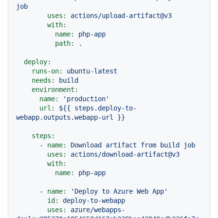
job
uses:
actions/upload-artifact@v3
with:
name:
php-app
path:
.
deploy:
runs-on:
ubuntu-latest
needs:
build
environment:
name:
'production'
url:
${{
steps.deploy-to-
webapp.outputs.webapp-url
}}
steps:
-
name:
Download
artifact
from
build
job
uses:
actions/download-artifact@v3
with:
name:
php-app
-
name:
'Deploy to Azure Web App'
id:
deploy-to-webapp
uses:
azure/webapps-