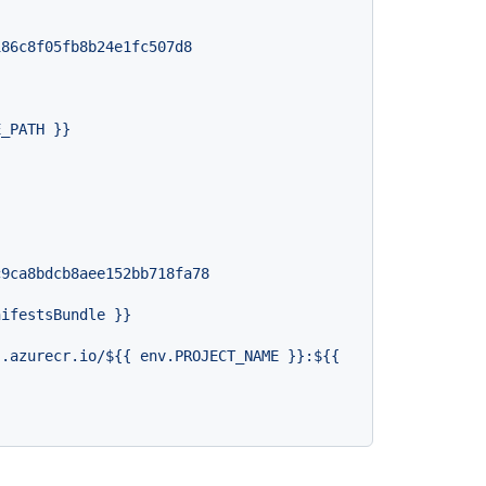
186c8f05fb8b24e1fc507d8
E_PATH
}}
c9ca8bdcb8aee152bb718fa78
nifestsBundle
}}