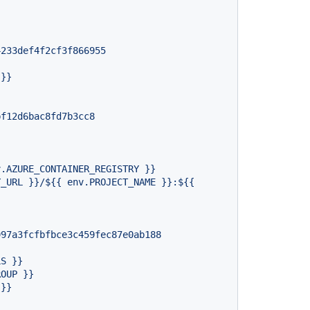
4233def4f2cf3f866955
}}
bf12d6bac8fd7b3cc8
997a3fcfbfbce3c459fec87e0ab188
LS
}}
ROUP
}}
}}