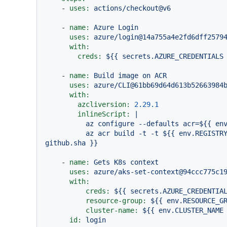
-
uses:
actions/checkout@v6
-
name:
Azure
Login
uses:
azure/login@14a755a4e2fd6dff2579
with:
creds:
${{
secrets.AZURE_CREDENTIALS
-
name:
Build
image
on
ACR
uses:
azure/CLI@61bb69d64d613b52663984
with:
azcliversion:
2.29
.1
inlineScript:
|

          az configure --defaults acr=${{ env.AZURE_CONTAINER_REGISTRY }}

          az acr build -t -t ${{ env.REGISTRY_URL }}/${{ env.PROJECT_NAME }}:${{ 
-
name:
Gets
K8s
context
uses:
azure/aks-set-context@94ccc775c1
with:
creds:
${{
secrets.AZURE_CREDENTIA
resource-group:
${{
env.RESOURCE_G
cluster-name:
${{
env.CLUSTER_NAME
id:
login