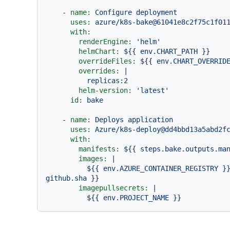
-
name:
Configure
deployment
uses:
azure/k8s-bake@61041e8c2f75c1f01
with:
renderEngine:
'helm'
helmChart:
${{
env.CHART_PATH
}}
overrideFiles:
${{
env.CHART_OVERRID
overrides:
|

helm-version:
'latest'
id:
bake
-
name:
Deploys
application
uses:
Azure/k8s-deploy@dd4bbd13a5abd2f
with:
manifests:
${{
steps.bake.outputs.ma
images:
|

          ${{ env.AZURE_CONTAINER_REGISTRY }}.azurecr.io/${{ env.PROJECT_NAME }}:${{ 
imagepullsecrets:
|
