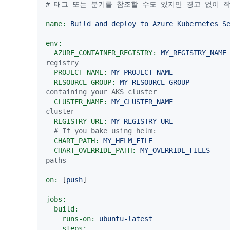
# 태그 또는 분기를 참조할 수도 있지만 경고 없이 
name:
Build
and
deploy
to
Azure
Kubernetes
S
env:
AZURE_CONTAINER_REGISTRY:
MY_REGISTRY_NAME
registry
PROJECT_NAME:
MY_PROJECT_NAME
RESOURCE_GROUP:
MY_RESOURCE_GROUP
containing your AKS cluster
CLUSTER_NAME:
MY_CLUSTER_NAME
cluster
REGISTRY_URL:
MY_REGISTRY_URL
# If you bake using helm:
CHART_PATH:
MY_HELM_FILE
CHART_OVERRIDE_PATH:
MY_OVERRIDE_FILES
paths
on:
 [
push
]

jobs:
build:
runs-on:
ubuntu-latest
steps: