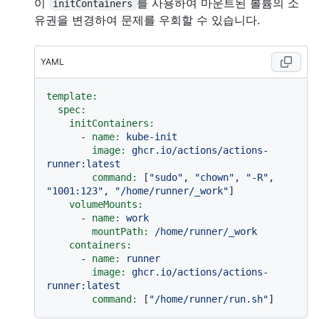
이
를 사용하여 마운트된 볼륨의 소
initContainers
유권을 변경하여 문제를 우회할 수 있습니다.
YAML
template:
spec:
initContainers:
-
name:
kube-init
image:
ghcr.io/actions/actions-
runner:latest
command:
 [
"sudo"
, 
"chown"
, 
"-R"
, 
"1001:123"
, 
"/home/runner/_work"
]

volumeMounts:
-
name:
work
mountPath:
/home/runner/_work
containers:
-
name:
runner
image:
ghcr.io/actions/actions-
runner:latest
command:
 [
"/home/runner/run.sh"