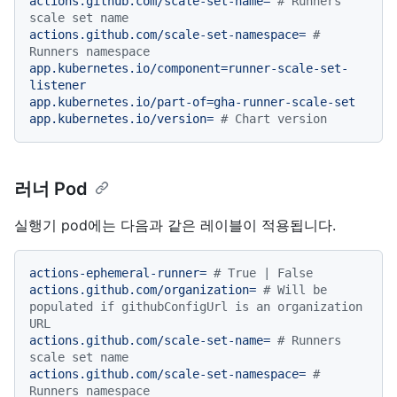
actions.github.com/scale-set-name=
# Runners 
scale set name
actions.github.com/scale-set-namespace=
# 
Runners namespace
app.kubernetes.io/component=runner-scale-set-
listener
app.kubernetes.io/part-of=gha-runner-scale-set
app.kubernetes.io/version=
# Chart version
러너 Pod
실행기 pod에는 다음과 같은 레이블이 적용됩니다.
actions-ephemeral-runner=
# True | False
actions.github.com/organization=
# Will be 
populated if githubConfigUrl is an organization 
URL
actions.github.com/scale-set-name=
# Runners 
scale set name
actions.github.com/scale-set-namespace=
# 
Runners namespace